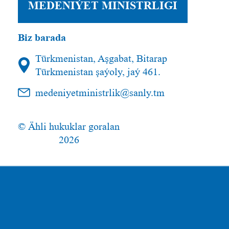
MEDENIÝET MINISTRLIGI
Biz barada
Türkmenistan, Aşgabat, Bitarap
Türkmenistan şaýoly, jaý 461.
medeniyetministrlik@sanly.tm
© Ähli hukuklar goralan
2026