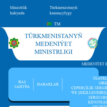
Ministrlik
Türkmenistanyň
hakynda
kanunçylygy
TM
TÜRKMENISTANYŇ
MEDENIÝET
MINISTRLIGI
MEDENIÝET 
TEATR
BAŞ
SIR
HABARLAR
SAHYPA
ÇEPERÇILIK SERGI
WE ŞEKILLENDIRI
SERGI ME
KINOTEA
MUZEÝ