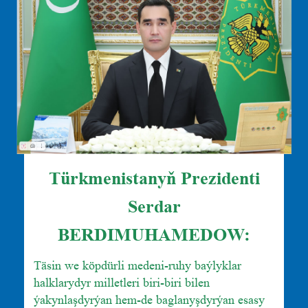
Türkmenistanyň Prezidenti
Serdar
BERDIMUHAMEDOW:
Täsin we köpdürli medeni-ruhy baýlyklar
halklarydyr milletleri biri-biri bilen
ýakynlaşdyrýan hem-de baglanyşdyrýan esasy