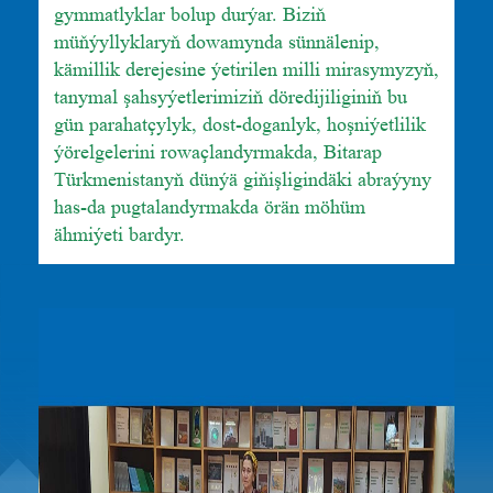
gymmatlyklar bolup durýar. Biziň
müňýyllyklaryň dowamynda sünnälenip,
kämillik derejesine ýetirilen milli mirasymyzyň,
tanymal şahsyýetlerimiziň döredijiliginiň bu
gün parahatçylyk, dost-doganlyk, hoşniýetlilik
ýörelgelerini rowaçlandyrmakda, Bitarap
Türkmenistanyň dünýä giňişligindäki abraýyny
has-da pugtalandyrmakda örän möhüm
ähmiýeti bardyr.