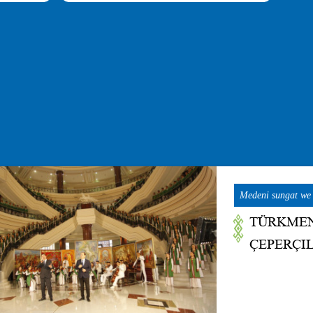
Medeni sungat we 
TÜRKMEN
ÇEPERÇI