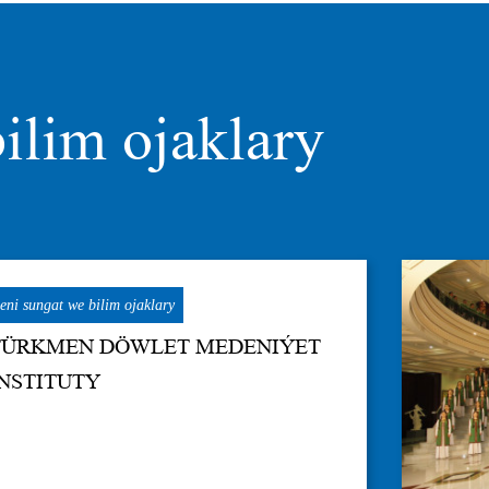
ilim ojaklary
ni sungat we bilim ojaklary
TÜRKMEN DÖWLET MEDENIÝET
INSTITUTY