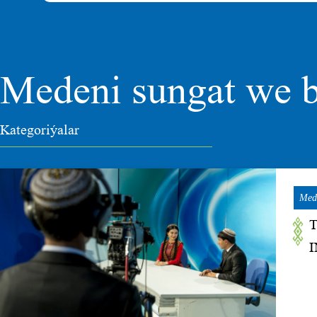
Medeni sungat we b
Kategoriýalar
Mede