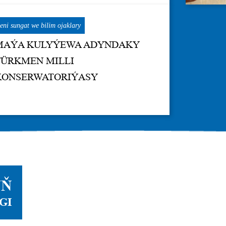
ni sungat we bilim ojaklary
MAÝA KULYÝEWA ADYNDAKY
TÜRKMEN MILLI
KONSERWATORIÝASY
YŇ
GI