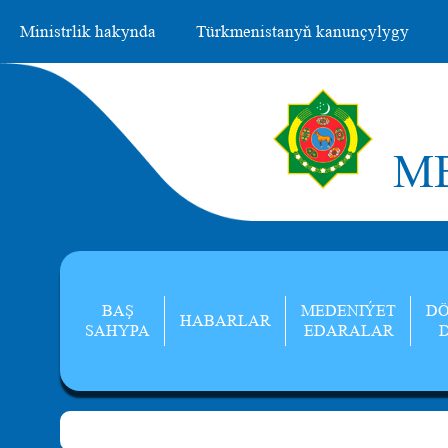
Ministrlik hakynda
Türkmenistanyň kanunçylygy
ME
BAŞ
MEDENIÝET
DÖ
HABARLAR
SAHYPA
EDARALAR