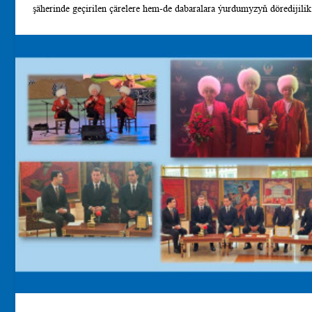
şäherinde geçirilen çärelere hem-de dabaralara ýurdumyzyň döredijilik wekiliýeti
Andijan şäherinde çärä gatnaşyjy ýurtlaryň sungat ussatlarynyň konser
üstünlikli çykyş etdi. Özbegistan Respublikasynyň Fergana şäheriniň D
hem bu döredijilik topary «Meleguş», «Küştdepdi» atly aýdymly tansla
ýetirdiler.Halklaryň arasynda medeni çäreleriň geçirilmegi dost-doga
medeni hyzmatdaşlygyň kämilleşmegine täze badalgalar berýär. 26-njy 
ýurtlaryň döredijilik toparlary Andijan şäheriniň gözel ýerlerine syýaha