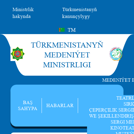
Ministrlik
Türkmenistanyň
hakynda
kanunçylygy
TM
TÜRKMENISTANYŇ
MEDENIÝET
MINISTRLIGI
MEDENIÝET 
TEATR
BAŞ
SIR
HABARLAR
SAHYPA
ÇEPERÇILIK SERGI
WE ŞEKILLENDIRI
SERGI ME
KINOTEA
MUZEÝ