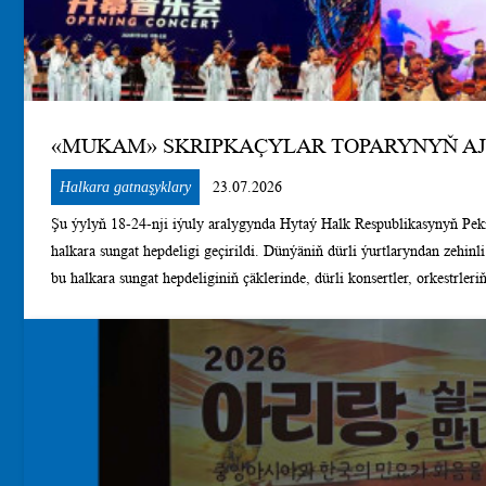
«MUKAM» SKRIPKAÇYLAR TOPARYNYŇ AJ
Halkara gatnaşyklary
23.07.2026
Şu ýylyň 18-24-nji iýuly aralygynda Hytaý Halk Respublikasynyň Pekin şäherinde Ýaşla
halkara sungat hepdeligi geçirildi. Dünýäniň dürli ýurtlaryndan zehinli ýaşlar orkestrlerini bir ýere jemlän
bu halkara sungat hepdeliginiň çäklerinde, dürli konsertler, orkestrleriň 
sapaklary hem-de dünýä ýurtlarynyň tanymal dirižýorlary tarapyndan us
Meksikanyň, Awstriýanyň, Bolgariýanyň, Indoneziýanyň, Russiýa Fed
de Hytaý Halk Respublikasynyň ýaşlar orkestrleri, ansambllary we dirižýorlary
sungat hepdeligine ýurdumyzyň Maýa Kulyýewa adyndaky Türkmen mi
talyplaryndan we bu konserwatoriýanyň ýanyndaky ýörite sazçylyk me
okuwçylaryndan ybarat bolan «Mukam» skripkaçylar topary gatnaşyp üstünlik
skripkaçylar toparynyň repertuarynda häzirki wagtda türkmen we daşa