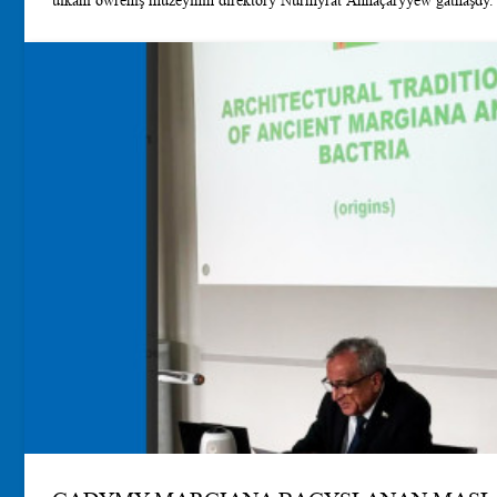
ülkäni öwreniş muzeýiniň direktory Nurmyrat Annaçaryýew gatnaşdy. Häzirki wagtda ýurdumyzd
arheologiýa, muzeý işi ugurlarynda halkara hyzmatdaşlygy ösdürmek ü
Ýewraziýa döwletleriniň muzeý ýolbaşçylarynyň Birinji forumynyň m
sanlylaşdyrmakdan ybarat. Arkadag şäheriniň Taryhy we ülkäni öwren
Annaçaryýew forumda eden çykyşynda şeýle belleýär: - Muzeýler – ýurduň we onda ýaşaýan halklaryň
milli özboluşlylygyny toplaýar, gorap saklaýar, maddy we medeni gy
wagyz edýär, sergiläp görkezýär. Milletiň taryhynyň, maddy medeniýe
dessur aýratynlyklarynyň toplamalarynyň gaznasyny emele getirýär. M
bölegi halkyň taryhyna, ýurduň durmuşyna, medeniýetine, onuň döre
beýleki möhüm wakalara we döwürlere bagyşlanýar. Ylmy-barlag we 
hereket edýän bu ýurtlaryň öňdebaryjy muzeý merkezleridir, olaryň iş
ülkäni öwreniş ugurlaryna gönükdirilýär. Ýurtlaryň dürli künjeklerin
gymmatly resminamalar, köne çap edilen neşirler, saz gurallary, beýle
toplanýar we goralyp saklanýar. Dünýäniň öňde baryjy ýurtlarynda ykjam we aragatnaşyk
tehnologiýalarynyň yzygiderli kämilleşmeginiň netijesinde QR-kodun
Arkadag şäher taryhy we ülkäni öwreniş muzeýinde QR-kod hyzmatlary
ölçegli inçe çyzykly kod görnüşinde (2Dştrih kod) bolup, ol özünde d
«Quick Response Code» («dessin tassyklanylýan kod») diýip düşündi