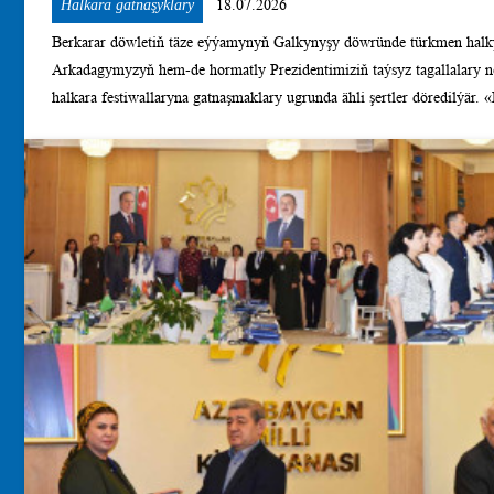
Halkara gatnaşyklary
18.07.2026
Berkarar döwletiň täze eýýamynyň Galkynyşy döwründe türkmen halk
Arkadagymyzyň hem-de hormatly Prezidentimiziň taýsyz tagallalary neti
halkara festiwallaryna gatnaşmaklary ugrunda ähli şertler döredilýär. «Häzirki döwürde il içinden zehinli
ýaşlary ýüze çykarmak, olarda medeniýete, sungata, edebiýata söýgi dö
diýip, Hormatly Prezidentimiz parasatlylyk bilen belläp geçýär. Şu ýylyň 16-17-nji iýulynda Azerbaýjan
Respublikasynda geçirilen Türki dünýäsiniň ýaş şahyrlarynyň II halka
şahyrlarynyň gatnaşmaklary hem munuň aýdyň subutnamasydyr. Türki medeniýetiň halkara guramasynyň
(TÜRKSOÝ) hem-de Azerbaýjan Respublikasynyň Medeniýet ministrli
geçirilen bu halkara festiwaly, türki halklaryň ýaş şahyrlarynyň özbo
festiwalyna Türkmenistanyň, Azerbaýjan, Türkiýe, Gazagystan, Özbeg
şahyrlary gatnaşdylar. 2026-njy ýylyň 17-nji iýulynda Agdam şäheriniň Mugam merkezinde bu halkara
festiwalynyň açylyş dabarasy boldy. Açylyş dabarasynda TÜRKSOÝ-yň
Azerbaýjanyň Medeniýet ministriniň orunbasary Ferid Jafarow, Azerba
başlygynyň orunbasary Selim Babullaoglu, Türkiýäniň Ankara sosial 
Arijan, Türkiýäniň Ýazyjylar birleşiginiň başlygy Muhammet Enes Ka
şahyrlar çykyş etdiler. Şeýle hem, ýaş şahyrlaryň çykyşlaryna-da giň o
şahyrlary dürli temadan ýazan goşgularyny okadylar. Ýurdumyzyň ýaş