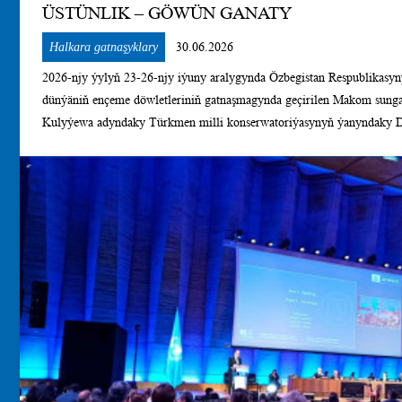
ÜSTÜNLIK – GÖWÜN GANATY
Halkara gatnaşyklary
30.06.2026
2026-njy ýylyň 23-26-njy iýuny aralygynda Özbegistan Respublikasy
dünýäniň ençeme döwletleriniň gatnaşmagynda geçirilen Makom sung
Kulyýewa adyndaky Türkmen milli konserwatoriýasynyň ýanyndaky
döwlet ýörite sazçylyk mekdebiniň direktorynyň orunbasary Serdar B
boldy. Bu şatlykly hoş habar türkmen sungatynyň Berkarar döwletiň
Türkmen halkynyň Milli Lideri, Gahryman Arkadagymyzyň, Hormatly Prezidentimiziň taýsyz
tagallalarynyň netijesinde dünýä ýaýylýandygynyň aýdyň subutnamasy boldy. Halkara aýdym-
hem-de onuň çäklerindäki bäsleşikler we ylmy maslahat dünýäniň dürli
ussatlaryny, zehinli ýaşlary we medeniýet işgärlerini bir ýere jemledi
Ýaponiýa, Türkiýe, Gazagystan, Täjigistan, Gruziýa, Mongoliýa, Hind
de başga-da ençeme döwletlerden ussat aýdymçylar, bagşy-sazandalar,
öwrenijiler gatnaşdylar. Çärede halkara derejeli, tanymal we abraýly su
bäsleşige gatnaşyjylaryň ukybyna, ýerine ýetiriş ussatlygyna adalatly 
derejesinde baha berdiler. Bäsleşik örän ýokary guramaçylykly, dabaral
medeniýetiniň baýlygyny açyp görkezmäge giň mümkinçilik döredildi