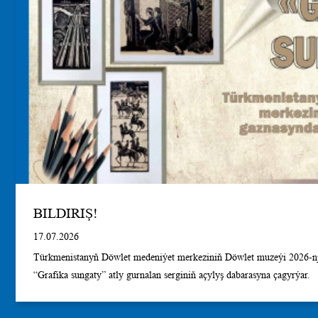
BILDIRIŞ!
17.07.2026
Türkmenistanyň Döwlet medeniýet merkeziniň Döwlet muzeýi 2026-nji
“Grafika sungaty” atly gurnalan serginiň açylyş dabarasyna çagyrýar.