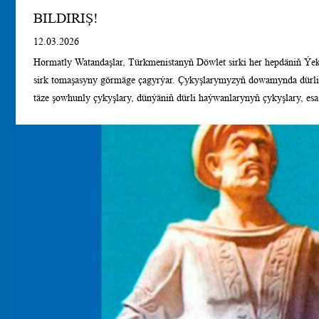
BILDIRIŞ!
12.03.2026
Hormatly Watandaşlar, Türkmenistanyň Döwlet sirki her hepdäniň Ýekş
sirk tomaşasyny görmäge çagyrýar. Çykyşlarymyzyň dowamynda dürli si
täze şowhunly çykyşlary, dünýäniň dürli haýwanlarynyň çykyşlary, es
üstündäki oýunlar toparynyň we “Türkmen jigitleri” toparynyň çykyş
milli sirk oýunlar toparynyň ýaş zehinleriniň çykyşlary görkeziler.