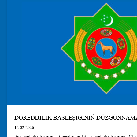
DÖREDIJILIK BÄSLEŞIGINIŇ DÜZGÜNNAM
12.02.2026
Bu döredijilik bäsleşigini (mundan beýläk – döredijilik bäsleşigini) T