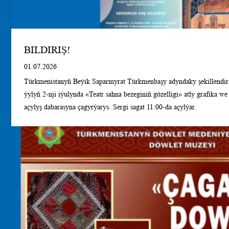
BILDIRIŞ!
01.07.2026
Türkmenistanyň Beýik Saparmyrat Türkmenbaşy adyndaky şekillendir
ýylyň 2-nji iýulynda «Teatr sahna bezeginiň gözelligi» atly grafika we 
açylyş dabarasyna çagyrýarys. Sergi sagat 11:00-da açylýar.