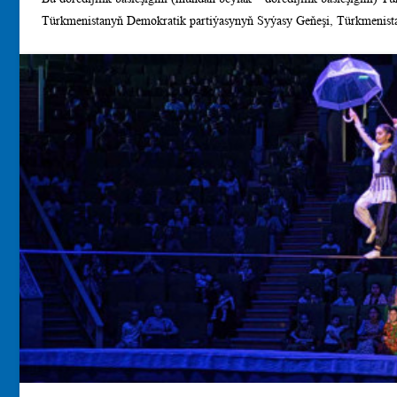
Türkmenistanyň Demokratik partiýasynyň Syýasy Geňeşi, Türkmenistany