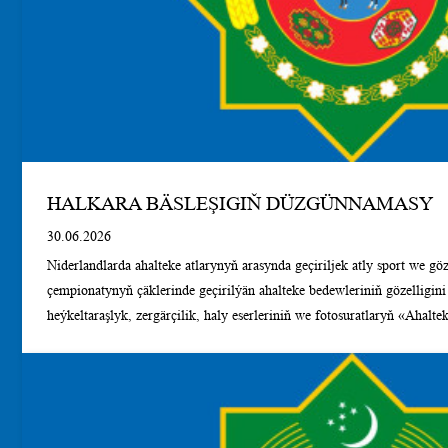
HALKARA BÄSLEŞIGIŇ DÜZGÜNNAMASY
30.06.2026
Niderlandlarda ahalteke atlarynyň arasynda geçiriljek atly sport we göz
çempionatynyň çäklerinde geçirilýän ahalteke bedewleriniň gözelligin
heýkeltaraşlyk, zergärçilik, haly eserleriniň we fotosuratlaryň «Ahalt
nusgasy» atly halkara bäsleşiginiň DÜZGÜNNAMASY