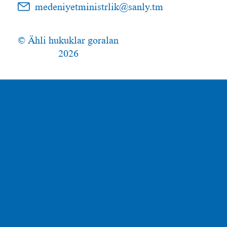
medeniyetministrlik@sanly.tm
© Ähli hukuklar goralan
2026