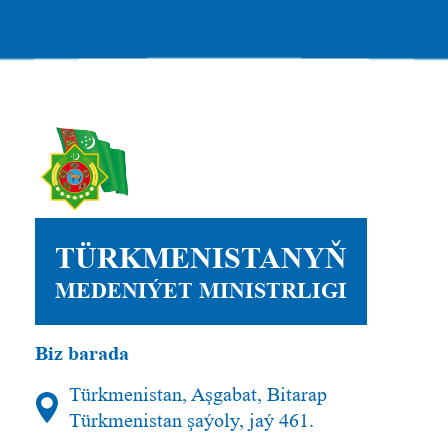
TÜRKMENISTANYŇ
MEDENIÝET MINISTRLIGI
Biz barada
Türkmenistan, Aşgabat, Bitarap
Türkmenistan şaýoly, jaý 461.