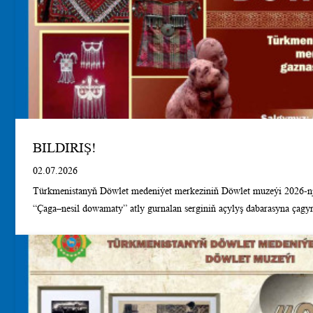
BILDIRIŞ!
02.07.2026
Türkmenistanyň Döwlet medeniýet merkeziniň Döwlet muzeýi 2026-nji
“Çaga–nesil dowamaty” atly gurnalan serginiň açylyş dabarasyna çagyr