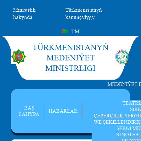
Ministrlik
Türkmenistanyň
hakynda
kanunçylygy
TM
TÜRKMENISTANYŇ
MEDENIÝET
MINISTRLIGI
MEDENIÝET 
TEATR
BAŞ
SIR
HABARLAR
SAHYPA
ÇEPERÇILIK SERGI
WE ŞEKILLENDIRI
SERGI ME
KINOTEA
MUZEÝ