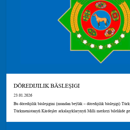
DÖREDIJILIK BÄSLEŞIGI
23.01.2026
Bu döredijilik bäsleşigini (mundan beýläk – döredijilik bäsleşigi) Tür
Türkmenistanyň Kärdeşler arkalaşyklarynyň Milli merkezi bilelikde geç