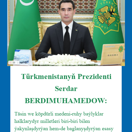
Türkmenistanyň Prezidenti
Serdar
BERDIMUHAMEDOW:
Täsin we köpdürli medeni-ruhy baýlyklar
halklarydyr milletleri biri-biri bilen
ýakynlaşdyrýan hem-de baglanyşdyrýan esasy