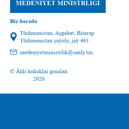
MEDENIÝET MINISTRLIGI
Biz barada
Türkmenistan, Aşgabat, Bitarap
Türkmenistan şaýoly, jaý 461.
medeniyetministrlik@sanly.tm
© Ähli hukuklar goralan
2026