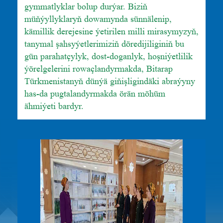
gymmatlyklar bolup durýar. Biziň
müňýyllyklaryň dowamynda sünnälenip,
kämillik derejesine ýetirilen milli mirasymyzyň,
tanymal şahsyýetlerimiziň döredijiliginiň bu
gün parahatçylyk, dost-doganlyk, hoşniýetlilik
ýörelgelerini rowaçlandyrmakda, Bitarap
Türkmenistanyň dünýä giňişligindäki abraýyny
has-da pugtalandyrmakda örän möhüm
ähmiýeti bardyr.