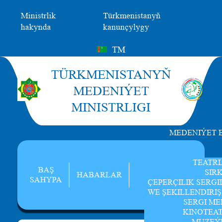
Ministrlik
Türkmenistanyň
hakynda
kanunçylygy
TM
TÜRKMENISTANYŇ
MEDENIÝET
MINISTRLIGI
MEDENIÝET 
TEATR
BAŞ
SIR
HABARLAR
SAHYPA
ÇEPERÇILIK SERGI
WE ŞEKILLENDIRI
SERGI ME
KINOTEA
MUZEÝ