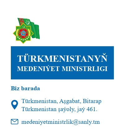
TÜRKMENISTANYŇ
MEDENIÝET MINISTRLIGI
Biz barada
Türkmenistan, Aşgabat, Bitarap
Türkmenistan şaýoly, jaý 461.
medeniyetministrlik@sanly.tm