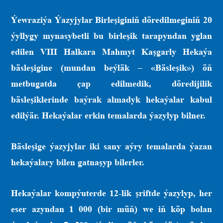
Ýewraziýa Ýazyjylar Birleşiginiň döredilmeginiň 20
ýyllygy mynasybetli bu birleşik tarapyndan yglan
edilen VIII Halkara Mahmyt Kaşgarly Hekaýa
bäsleşigine (mundan beýläk – «Bäsleşik») öň
metbugatda çap edilmedik, döredijilik
bäsleşiklerinde baýrak almadyk hekaýalar kabul
edilýär. Hekaýalar erkin temalarda ýazylyp bilner.
Bäsleşige ýazyjylar iki sany aýry temalarda ýazan
hekaýalary bilen gatnaşyp bilerler.
Hekaýalar kompýuterde 12-lik şriftde ýazylyp, her
eser azyndan 1 000 (bir müň) we iň köp bolan