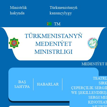
Ministrlik
Türkmenistanyň
hakynda
kanunçylygy
TM
TÜRKMENISTANYŇ
MEDENIÝET
MINISTRLIGI
MEDENIÝET 
TEATR
BAŞ
SIR
HABARLAR
SAHYPA
ÇEPERÇILIK SERGI
WE ŞEKILLENDIRI
SERGI ME
KINOTEA
MUZEÝ