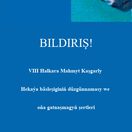
BILDIRIŞ!
VIII Halkara
Mahmyt Kaşgarly
Hekaýa bäsleşiginiň düzgünnamasy we
oňa gatnaşmagyň şertleri