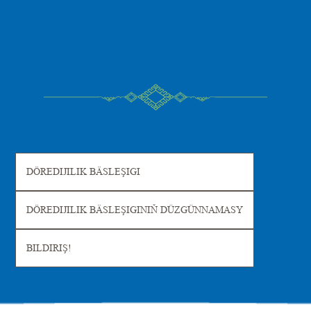
DÖREDIJILIK BÄSLEŞIGI
DÖREDIJILIK BÄSLEŞIGINIŇ DÜZGÜNNAMASY
BILDIRIŞ!