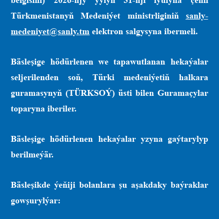
belgisini) 2026-njy ýylyň 31-nji iýulyna çenli
Türkmenistanyň Medeniýet ministrliginiň
sanly-
medeniyet@sanly.tm
elektron salgysyna ibermeli.
Bäsleşige hödürlenen we tapawutlanan hekaýalar
seljerilenden soň, Türki medeniýetiň halkara
guramasynyň (TÜRKSOÝ) üsti bilen Guramaçylar
toparyna iberiler.
Bäsleşige hödürlenen hekaýalar yzyna gaýtarylyp
berilmeýär.
Bäsleşikde ýeňiji bolanlara şu aşakdaky baýraklar
gowşurylýar: