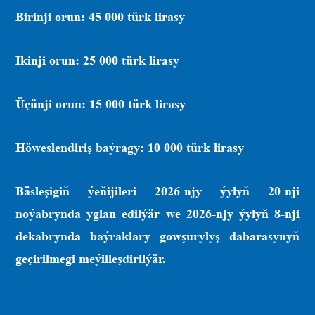
Birinji orun: 45 000 türk lirasy
Ikinji orun: 25 000 türk lirasy
Üçünji orun: 15 000 türk lirasy
Höweslendiriş baýragy: 10 000 türk lirasy
Bäsleşigiň ýeňijileri 2026-njy ýylyň 20-nji
noýabrynda yglan edilýär we 2026-njy ýylyň 8-nji
dekabrynda baýraklary gowşurylyş dabarasynyň
geçirilmegi meýilleşdirilýär.