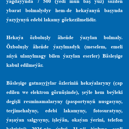
ýagdaýynda 7 500 (ýedi müň bäş ýüz) sözden
ybarat bolmalydyr hem-de hekaýanyň başynda
ýazyjynyň edebi lakamy görkezilmelidir.
Hekaýa özboluşly äheňde ýazylan bolmaly.
Özboluşly äheňde ýazylmadyk (meselem, emeli
aňyň ulanylmagy bilen ýazylan eserler) Bäsleşige
kabul edilmeýär.
Bäsleşige gatnaşyjylar özleriniň hekaýalaryny (çap
edilen we elektron görnüşinde), şeýle hem beýleki
degişli resminamalaryny (pasportynyň nusgasyny,
terjimehalyny, edebi lakamyny, fotosuratyny,
ýaşaýan salgysyny, işleýän, okaýan ýerini, telefon