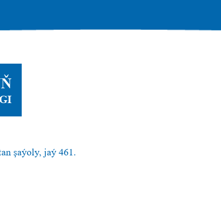
YŇ
GI
an şaýoly, jaý 461.