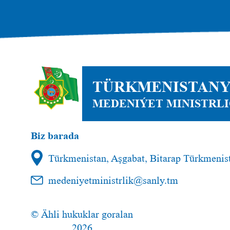
TÜRKMENISTAN
MEDENIÝET MINISTRLI
Biz barada
Türkmenistan, Aşgabat, Bitarap Türkmenist
medeniyetministrlik@sanly.tm
© Ähli hukuklar goralan
2026