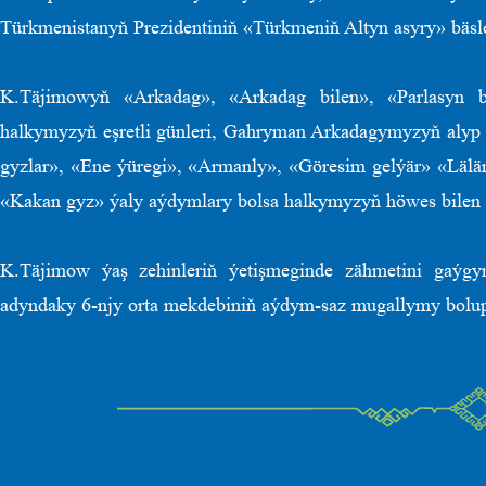
Türkmenistanyň Prezidentiniň «Türkmeniň Altyn asyry» bäsleş
K.Täjimowyň «Arkadag», «Arkadag bilen», «Parlasyn 
halkymyzyň eşretli günleri, Gahryman Arkadagymyzyň alyp ba
gyzlar», «Ene ýüregi», «Armanly», «Göresim gelýär» «Lälä
«Kakan gyz» ýaly aýdymlary bolsa halkymyzyň höwes bilen 
K.Täjimow ýaş zehinleriň ýetişmeginde zähmetini gaýg
adyndaky 6-njy orta mekdebiniň aýdym-saz mugallymy bolup 