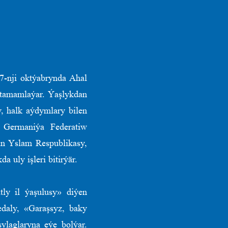
7-nji oktýabrynda Ahal
 tamamlaýar. Ýaşlykdan
, halk aýdymlary bilen
, Germaniýa Federatiw
an Yslam Respublikasy,
 uly işleri bitirýär.
tly il ýaşulusy» diýen
daly, «Garaşsyz, baky
ylaglaryna eýe bolýar.