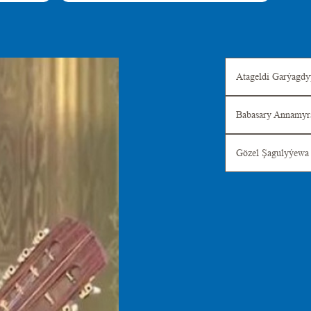
Atageldi Garýagd
Babasary Annamy
Gözel Şagulyýewa