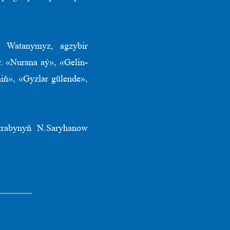
a Watanymyz, agzybir
r. «Nurana aý», «Gelin-
iň», «Gyzlar gülende»,
etrabynyň N.Saryhanow