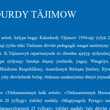
URDY TÄJIMOW
 artisti, halypa bagşy Kakadurdy Täjimow 1956-njy ýylyň 2
ji ýylda öňki Türkmen döwlet pedagogik sungat institutyny
ar. K.Täjimowyň repertuarynda öz döreden ajaýyp aýdymlary
ypa aýdymçy birnäçe daşary ýurtlarda, ýagny, Wengriýa
 Hindistan Respublikasy, Amerikanyň Birleşen Ştatlary, Eýr
ýaly döwletlerde bolup, türkmen medeniýetini dünýä ýaýmakda
ra «Türkmenistanyň halk artisti», «Türkmenistanyň Horma
nyň 20 ýyllygy» ýubileý medaly, «Magtymguly Pyragy» me
araşsyzlygynyň 25 ýyllygy» ýubileý medaly ýaly döwlet s