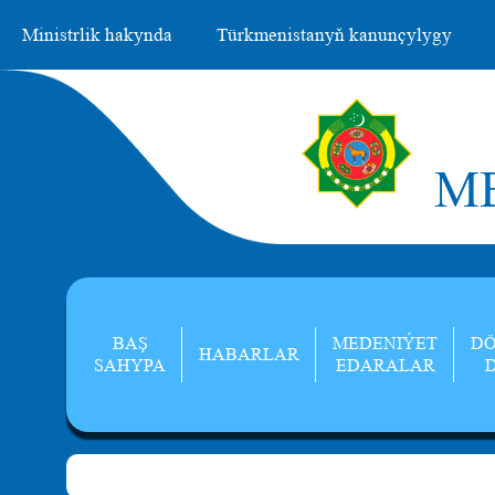
Ministrlik hakynda
Türkmenistanyň kanunçylygy
ME
BAŞ
MEDENIÝET
DÖ
HABARLAR
SAHYPA
EDARALAR