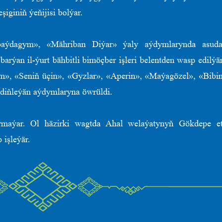
iginiň ýeňijisi bolýar.
baýdagym», «Mähriban Diýar» ýaly aýdymlarynda asud
rýan il-ýurt bähbitli bimöçber işleri belentden wasp edilýä
m», «Seniň üçin», «Gyzlar», «Aperin», «Maýagözel», «Bibin
diňleýän aýdymlaryna öwrüldi.
yrmaýar. Ol häzirki wagtda Ahal welaýatynyň Gökdepe 
işleýär.