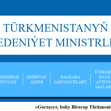
TÜRKMENISTANYŇ
DENIÝET MINISTRL
TÜRKM
REDIJILIK
EDEBIÝAT
HALKARA
HALK
DÜNÝÄSI
ÄLEMI
GATNAŞYKLARY
AÝDYM
SAZLA
«Garaşsyz, baky Bitarap Türkmenistan — b