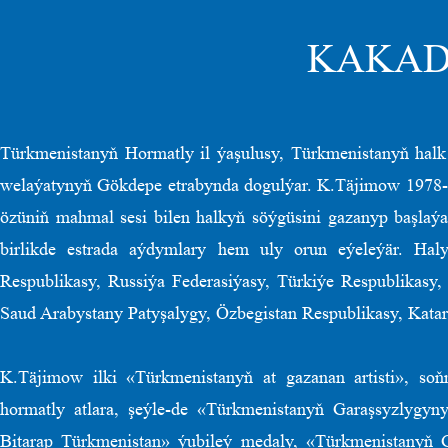
KAKAD
Türkmenistanyň Hormatly il ýaşulusy, Türkmenistanyň halk
welaýatynyň Gökdepe etrabynda dogulýar. K.Täjimow 1978-n
özüniň mahmal sesi bilen halkyň söýgüsini gazanyp başlaý
birlikde estrada aýdymlary hem uly orun eýeleýär. Hal
Respublikasy, Russiýa Federasiýasy, Türkiýe Respublikasy,
Saud Arabystany Patyşalygy, Özbegistan Respublikasy, Katar 
K.Täjimow ilki «Türkmenistanyň at gazanan artisti», soň
hormatly atlara, şeýle-de «Türkmenistanyň Garaşsyzlygy
Bitarap Türkmenistan» ýubileý medaly, «Türkmenistanyň G