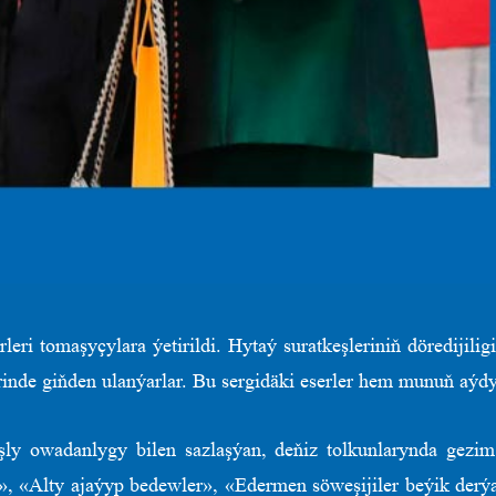
eri tomaşyçylara ýetirildi. Hytaý suratkeşleriniň döredijili
rlerinde giňden ulanýarlar. Bu sergidäki eserler hem munuň aý
uşly owadanlygy bilen sazlaşýan, deňiz tolkunlarynda gezi
 «Alty ajaýyp bedewler», «Edermen söweşijiler beýik derýan