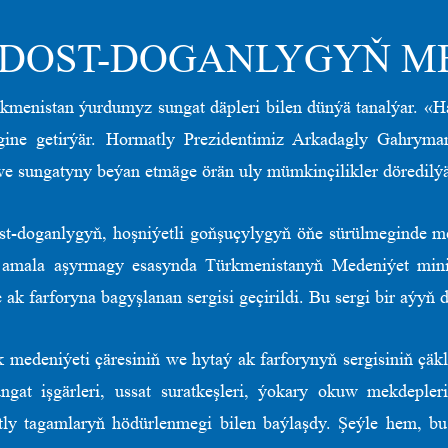
DOST-DOGANLYGYŇ ME
enistan ýurdumyz sungat däpleri bilen dünýä tanalýar. «Ha
megine getirýär. Hormatly Prezidentimiz Arkadagly Gahry
we sungatyny beýan etmäge örän uly mümkinçilikler döredilýä
t-doganlygyň, hoşniýetli goňşuçylygyň öňe sürülmeginde me
y amala aşyrmagy esasynda Türkmenistanyň Medeniýet mini
k farforyna bagyşlanan sergisi geçirildi. Bu sergi bir aýyň 
k medeniýeti çäresiniň we hytaý ak farforynyň sergisiniň çä
ngat işgärleri, ussat suratkeşleri, ýokary okuw mekdepler
atly tagamlaryň hödürlenmegi bilen baýlaşdy. Şeýle hem, bu 