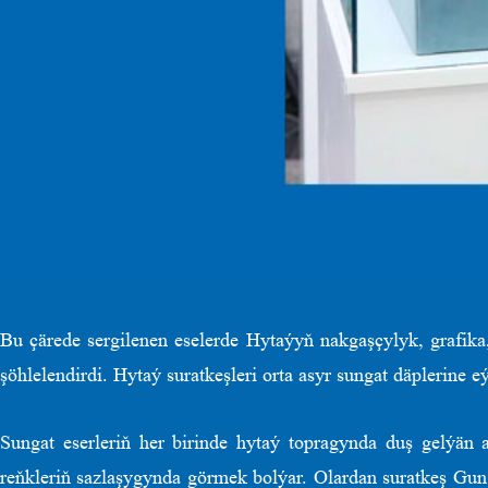
Bu çärede sergilenen eselerde Hytaýyň nakgaşçylyk, grafika,
şöhlelendirdi. Hytaý suratkeşleri orta asyr sungat däplerine
Sungat eserleriň her birinde hytaý topragynda duş gelýän 
reňkleriň sazlaşygynda görmek bolýar. Olardan suratkeş Gu