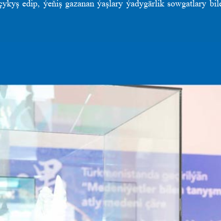
 çykyş edip, ýeňiş gazanan ýaşlary ýadygärlik sowgatlary bi