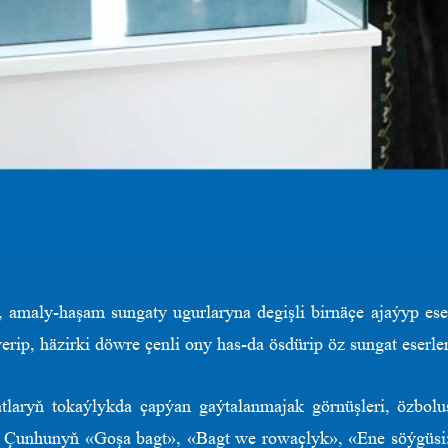
 amaly-haşam sungaty ugurlaryna degişli birnäçe ajaýyp eserl
 eýerip, häzirki döwre çenli ony has-da ösdürip öz sungat ese
atlaryň tokaýlykda çapýan gaýtalanmajak görnüşleri, özbol
n Çunhunyň «Goşa bagt», «Bagt we rowaçlyk», «Ene söýgüsi»,