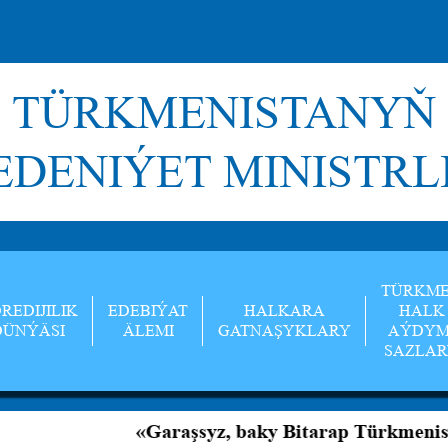
TÜRKMENISTANYŇ
DENIÝET MINISTRL
TÜRKM
REDIJILIK
EDEBIÝAT
HALKARA
HALK
DÜNÝÄSI
ÄLEMI
GATNAŞYKLARY
AÝDYM
SAZLA
«Garaşsyz, baky Bitarap Türkmenistan — bedew 