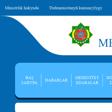
Ministrlik hakynda
Türkmenistanyň kanunçylygy
ME
BAŞ
MEDENIÝET
DÖ
HABARLAR
SAHYPA
EDARALAR