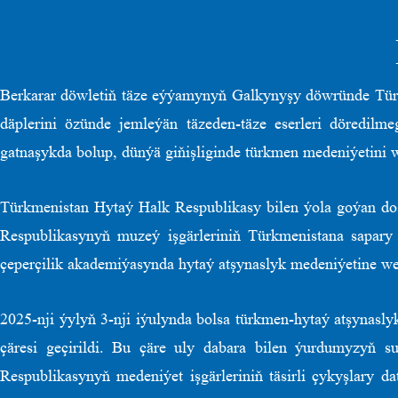
Berkarar döwletiň täze eýýamynyň Galkynyşy döwründe Türkm
däplerini özünde jemleýän täzeden-täze eserleri döredil
gatnaşykda bolup, dünýä giňişliginde türkmen medeniýetini 
Türkmenistan Hytaý Halk Respublikasy bilen ýola goýan dos
Respublikasynyň muzeý işgärleriniň Türkmenistana sapar
çeperçilik akademiýasynda hytaý atşynaslyk medeniýetine we a
2025-nji ýylyň 3-nji iýulynda bolsa türkmen-hytaý atşynasly
çäresi geçirildi. Bu çäre uly dabara bilen ýurdumyzyň su
Respublikasynyň medeniýet işgärleriniň täsirli çykyşlary d