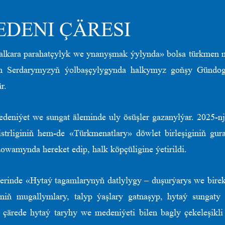
DENI ÇÄRESI
lkara parahatçylyk we ynanyşmak ýylynda» bolsa türkmen mi
man Serdarymyzyň ýolbaşçylygynda halkymyz goňşy Gündoga
r.
deniýet we sungat äleminde uly ösüşler gazanylýar. 2025-nj
strliginiň hem-de «Türkmenatlary» döwlet birleşiginiň g
dowamynda hereket edip, halk köpçüligine ýetirildi.
klerinde «Hytaý tagamlarynyň datlylygy – duşurýarys we bire
iniň mugallymlary, talyp ýaşlary gatnaşyp, hytaý sungaty
çärede hytaý taryhy we medeniýeti bilen bagly çekeleşikli 