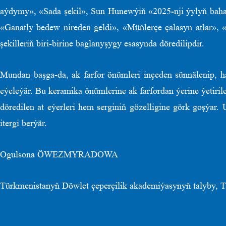
aýdymy», «Sada şekil», Sun Hunewýiň «2025-nji ýylyň baha
«Ganatly bedew nireden geldi», «Müňlerçe çalasyn atlar», «D
şekilleriň biri-birine baglanyşygy esasynda döredilipdir.
Mundan başga-da, ak farfor önümleri inçeden sünnälenip, h
eýeleýär. Bu keramika önümlerine ak farfordan ýerine ýetirile
döredilen at eýerleri hem serginiň gözelligine görk goşýa
itergi berýär.
Ogulsona ÖWEZMYRADOWA
Türkmenistanyň Döwlet çeperçilik akademiýasynyň talyby, Tür