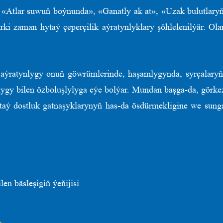
Atlar suwuň boýnunda», «Ganatly ak at», «Uzak bulutlaryň 
i zaman hytaý çeperçilik aýratynlyklary şöhlelenilýär. Olar 
yň aýratynlygy onuň göwrümlerinde, haşamlygynda, syrçalary
tlygy bilen özboluşlylyga eýe bolýar. Mundan başga-da, görkez
hytaý dostluk gatnaşyklarynyň has-da ösdürmekligine we sun
n bäsleşigiň ýeňijisi