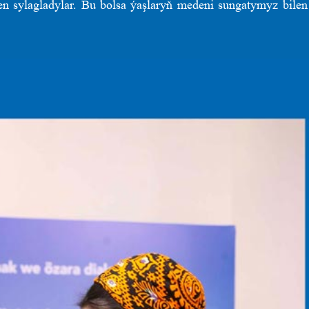
len sylagladylar. Bu bolsa ýaşlaryň medeni sungatymyz bilen