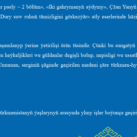
r pasly – 2 bölüm», «Iki gahrymanyň aýdymy», Çžan Yanyň «
ury suw ruhuň tämizligini görkezýär» atly eserlerinde häzirk
aşamlanyp ýerine ýetirilişi örän täsindir. Çünki bu sungat
n heýkeljikleri we güldanlar degişli bolup, nepisligi we ussa
r. Umuman, serginiň çäginde geçirilen medeni çäre türkmen-
kmenistanyň ýaşlarynyň arasynda ylmy işler boýunça geçirile