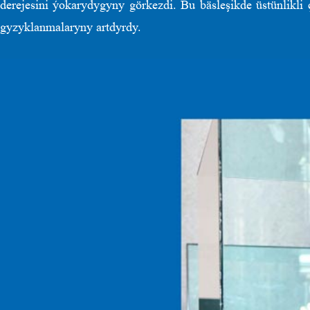
derejesini ýokarydygyny görkezdi. Bu bäsleşikde üstünlikli
gyzyklanmalaryny artdyrdy.