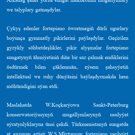
Arkadag şäher ýörite sungat mekdebiniň mugallymlary
we talyplary gatnaşdylar.
Çykyş edenler fortepiano öwretmegiň dürli ugurlary
boýunça gymmatly pikirlerini paýlaşdylar. Geçirilen
gyzykly söhbetdeşlikler, pikir alyşmalar fortepiano
sungatynyň ähmiýetiniň diňe bir saz çalmak endiklerini
ösdürmek bilen çäklenmän, eýsem şahsyýetiň
intellektual we ruhy dünýäsini baýlaşdyrmakda hem
möhümdigini aýan etdi.
Maslahatda W.Koçkarýowa Sankt-Peterburg
konserwatoriýasynyň mugallymlarynyň usulyýet
aýratynlyklaryna ünsi çekdi. Türkmenistanyň sungatda
at gazanan artisti W.S.Mkrtumow fortepiano usulyýet