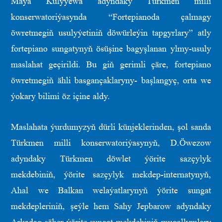
Maýa Kulyýewa adyndaky Türkmen milli
konserwatoriýasynda “Fortepianoda çalmagy
öwretmegiň usulyýetiniň döwürleýin tapgyrlary” atly
fortepiano sungatynyň ösüşine bagyşlanan ylmy-usuly
maslahat geçirildi. Bu giň gerimli çäre, fortepiano
öwretmegiň ähli basgançaklaryny- başlangyç, orta we
ýokary bilimi öz içine aldy.
Maslahata ýurdumyzyň dürli künjeklerinden, şol sanda
Türkmen milli konserwatoriýasynyň, D.Öwezow
adyndaky Türkmen döwlet ýörite sazçylyk
mekdebiniň, ýörite sazçylyk mekdep-internatynyň,
Ahal we Balkan welaýatlarynyň ýörite sungat
mekdepleriniň, şeýle hem Sahy Jepbarow adyndaky