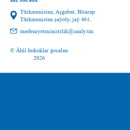
Türkmenistan, Aşgabat, Bitarap
Türkmenistan şaýoly, jaý 461.
medeniyetministrlik@sanly.tm
© Ähli hukuklar goralan
2026