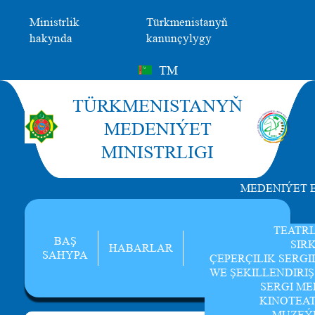
Ministrlik
Türkmenistanyň
hakynda
kanunçylygy
TM
TÜRKMENISTANYŇ
MEDENIÝET
MINISTRLIGI
MEDENIÝET 
TEATR
BAŞ
SIR
HABARLAR
SAHYPA
ÇEPERÇILIK SERGI
WE ŞEKILLENDIRI
SERGI ME
KINOTEA
MUZEÝ