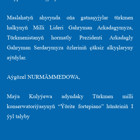
Maslahatyň ahyrynda oňa gatnaşyjylar türkmen
halkynyň Milli Lideri Gahryman Arkadagymyza,
Türkmenistanyň hormatly Prezidenti Arkadagly
Gahryman Serdarymyza özleriniň çäksiz alkyşlaryny
aýtdylar.
Aýgözel NURMÄMMEDOWA,
Maýa Kulyýewa adyndaky Türkmen milli
konserwatoriýasynyň “Ýörite fortepiano” hünäriniň I
ýyl talyby