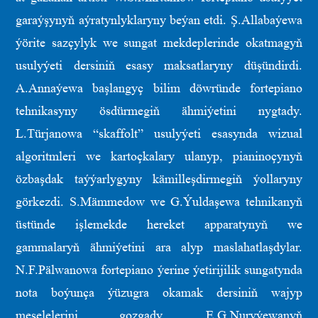
garaýşynyň aýratynlyklaryny beýan etdi. Ş.Allabaýewa
ýörite sazçylyk we sungat mekdeplerinde okatmagyň
usulyýeti dersiniň esasy maksatlaryny düşündirdi.
A.Annaýewa başlangyç bilim döwründe fortepiano
tehnikasyny ösdürmegiň ähmiýetini nygtady.
L.Türjanowa “skaffolt” usulyýeti esasynda wizual
algoritmleri we kartoçkalary ulanyp, pianinoçynyň
özbaşdak taýýarlygyny kämilleşdirmegiň ýollaryny
görkezdi. S.Mämmedow we G.Ýuldaşewa tehnikanyň
üstünde işlemekde hereket apparatynyň we
gammalaryň ähmiýetini ara alyp maslahatlaşdylar.
N.F.Pälwanowa fortepiano ýerine ýetirijilik sungatynda
nota boýunça ýüzugra okamak dersiniň wajyp
meselelerini gozgady. E.G.Nuryýewanyň