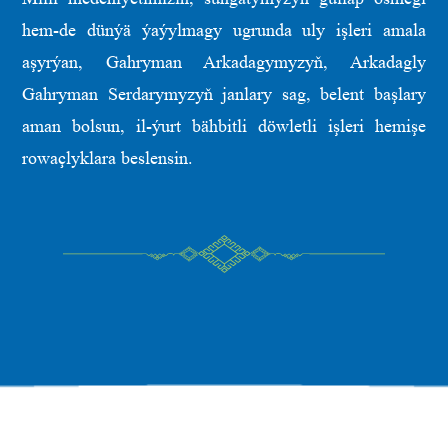
hem-de dünýä ýaýylmagy ugrunda uly işleri amala
aşyrýan, Gahryman Arkadagymyzyň, Arkadagly
Gahryman Serdarymyzyň janlary sag, belent başlary
aman bolsun, il-ýurt bähbitli döwletli işleri hemişe
rowaçlyklara beslensin.