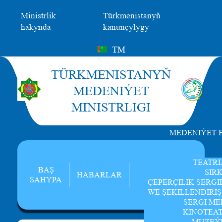
Ministrlik
Türkmenistanyň
hakynda
kanunçylygy
TM
TÜRKMENISTANYŇ
MEDENIÝET
MINISTRLIGI
MEDENIÝET 
TEATR
BAŞ
SIR
HABARLAR
SAHYPA
ÇEPERÇILIK SERGI
WE ŞEKILLENDIRI
SERGI ME
KINOTEA
MUZEÝ