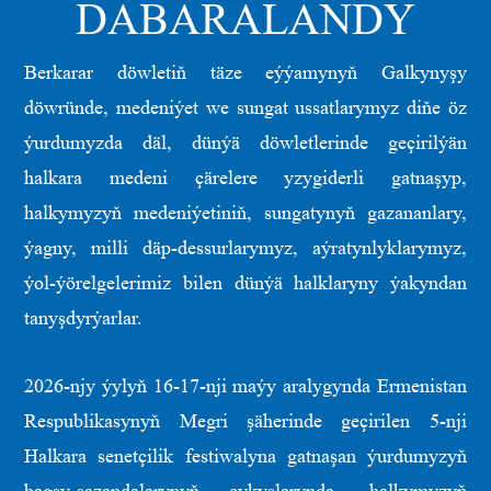
DABARALANDY
Berkarar döwletiň täze eýýamynyň Galkynyşy
döwründe, medeniýet we sungat ussatlarymyz diňe öz
ýurdumyzda däl, dünýä döwletlerinde geçirilýän
halkara medeni çärelere yzygiderli gatnaşyp,
halkymyzyň medeniýetiniň, sungatynyň gazananlary,
ýagny, milli däp-dessurlarymyz, aýratynlyklarymyz,
ýol-ýörelgelerimiz bilen dünýä halklaryny ýakyndan
tanyşdyrýarlar.
2026-njy ýylyň 16-17-nji maýy aralygynda Ermenistan
Respublikasynyň Megri şäherinde geçirilen 5-nji
Halkara senetçilik festiwalyna gatnaşan ýurdumyzyň