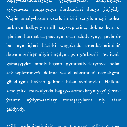
bagşy-sazandalarynyň çykyşlarynda, halkymyzyň
aýdym-saz sungatynyň dürdäneleri dünýä ýaýyldy.
Nepis amaly-haşam eserlerimiziň sergilenmegi bolsa,
türkmen halkynyň milli şaý-seplerine, dokma hem el
işlerine hormat-sarpasynyň örän uludygyny, şeýle-de
bu inçe işleri häzirki wagtda-da senetkärlerimiziň
dowam etdirýändigini aýdyň açyp görkezdi. Festiwala
gatnaşyjylar amaly-haşam gymmatlyklarymyz bolan
şaý-seplerimiziň, dokma we el işlerimiziň nepisligini,
gözelligini haýran galmak bilen synladylar. Halkara
senetçilik festiwalynda bagşy-sazandalarymyzyň ýerine
ýetiren aýdym-sazlary tomaşaçylarda uly täsir
galdyrdy.
Milli medeniýetimiziň, sungatymyzyň gülläp ösmegi