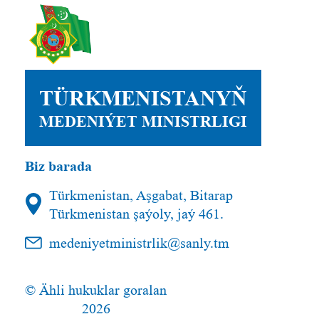
TÜRKMENISTANYŇ
MEDENIÝET MINISTRLIGI
Biz barada
Türkmenistan, Aşgabat, Bitarap
Türkmenistan şaýoly, jaý 461.
medeniyetministrlik@sanly.tm
© Ähli hukuklar goralan
2026