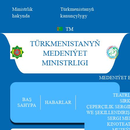
Ministrlik
Türkmenistanyň
hakynda
kanunçylygy
TM
TÜRKMENISTANYŇ
MEDENIÝET
MINISTRLIGI
MEDENIÝET 
TEATR
BAŞ
SIR
HABARLAR
SAHYPA
ÇEPERÇILIK SERGI
WE ŞEKILLENDIRI
SERGI ME
KINOTEA
MUZEÝ