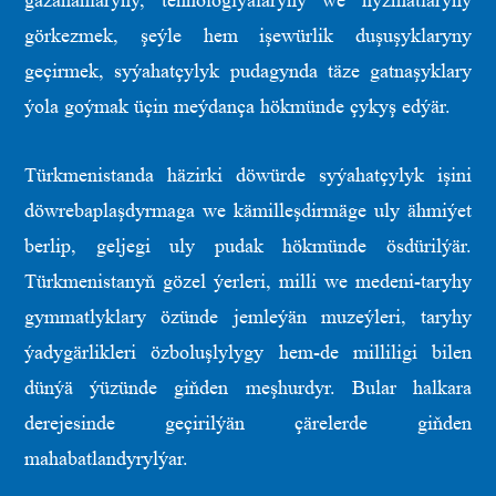
gazananlaryny, tehnologiýalaryny we hyzmatlaryny
görkezmek, şeýle hem işewürlik duşuşyklaryny
geçirmek, syýahatçylyk pudagynda täze gatnaşyklary
ýola goýmak üçin meýdança hökmünde çykyş edýär.
Türkmenistanda häzirki döwürde syýahatçylyk işini
döwrebaplaşdyrmaga we kämilleşdirmäge uly ähmiýet
berlip, geljegi uly pudak hökmünde ösdürilýär.
Türkmenistanyň gözel ýerleri, milli we medeni-taryhy
gymmatlyklary özünde jemleýän muzeýleri, taryhy
ýadygärlikleri özboluşlylygy hem-de milliligi bilen
dünýä ýüzünde giňden meşhurdyr. Bular halkara
derejesinde geçirilýän çärelerde giňden
mahabatlandyrylýar.