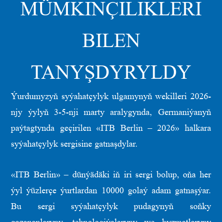
MÜMKINÇILIKLERI
BILEN
TANYŞDYRYLDY
Ýurdumyzyň syýahatçylyk ulgamynyň wekilleri 2026-
njy ýylyň 3-5-nji marty aralygynda, Germaniýanyň
paýtagtynda geçirilen «ITB Berlin – 2026» halkara
syýahatçylyk sergisine gatnaşdylar.
«ITB Berlin» – dünýädäki iň iri sergi bolup, oňa her
ýyl ýüzlerçe ýurtlardan 10000 golaý adam gatnaşýar.
Bu sergi syýahatçylyk pudagynyň soňky