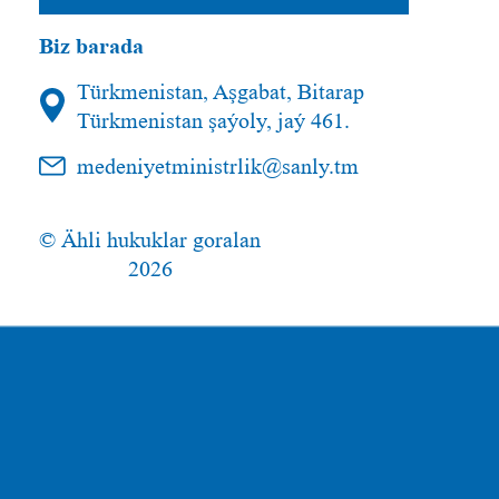
Biz barada
Türkmenistan, Aşgabat, Bitarap
Türkmenistan şaýoly, jaý 461.
medeniyetministrlik@sanly.tm
© Ähli hukuklar goralan
2026