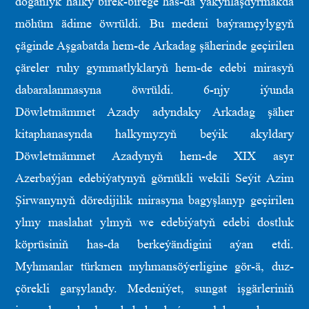
doganlyk halky birek-birege has-da ýakynlaşdyrmakda
möhüm ädime öwrüldi. Bu medeni baýramçylygyň
çäginde Aşgabatda hem-de Arkadag şäherinde geçirilen
çäreler ruhy gymmatlyklaryň hem-de edebi mirasyň
dabaralanmasyna öwrüldi. 6-njy iýunda
Döwletmämmet Azady adyndaky Arkadag şäher
kitaphanasynda halkymyzyň beýik akyldary
Döwletmämmet Azadynyň hem-de XIX asyr
Azerbaýjan edebiýatynyň görnükli wekili Seýit Azim
Şirwanynyň döredijilik mirasyna bagyşlanyp geçirilen
ylmy maslahat ylmyň we edebiýatyň edebi dostluk
köprüsiniň has-da berkeýändigini aýan etdi.
Myhmanlar türkmen myhmansöýerligine gör-ä, duz-
çörekli garşylandy. Medeniýet, sungat işgärleriniň