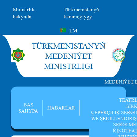
Ministrlik
Türkmenistanyň
hakynda
kanunçylygy
TM
TÜRKMENISTANYŇ
MEDENIÝET
MINISTRLIGI
MEDENIÝET 
TEATR
BAŞ
SIR
HABARLAR
SAHYPA
ÇEPERÇILIK SERGI
WE ŞEKILLENDIRI
SERGI ME
KINOTEA
MUZEÝ