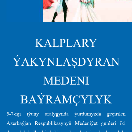
KALPLARY
ÝAKYNLAŞDYRAN
MEDENI
BAÝRAMÇYLYK
5-7-nji iýuny aralygynda ýurdumyzda geçirilen
Azerbaýjan Respublikasynyň Medeniýet günleri iki