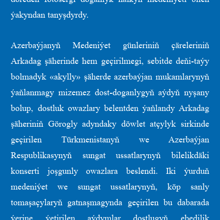
ýakyndan tanyşdyrdy.
Azerbaýjanyň Medeniýet günleriniň çäreleriniň
Arkadag şäherinde hem geçirilmegi, sebitde deňi-taýy
bolmadyk «akylly» şäherde azerbaýjan mukamlarynyň
ýaňlanmagy mizemez dost-doganlygyň aýdyň nyşany
bolup, dostluk owazlary belentden ýaňlandy Arkadag
şäheriniň Görogly adyndaky döwlet atçylyk sirkinde
geçirilen Türkmenistanyň we Azerbaýjan
Respublikasynyň sungat ussatlarynyň bilelikdäki
konserti joşgunly owazlara beslendi. Iki ýurduň
medeniýet we sungat ussatlarynyň, köp sanly
tomaşaçylaryň gatnaşmagynda geçirilen bu dabarada
ýerine ýetirilen aýdymlar dostlugyň ebedilik