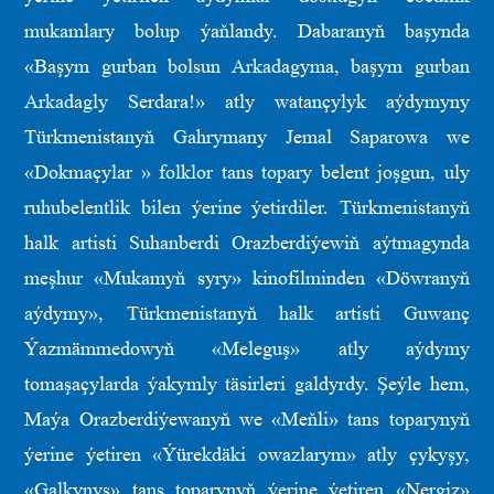
mukamlary bolup ýaňlandy. Dabaranyň başynda
«Başym gurban bolsun Arkadagyma, başym gurban
Arkadagly Serdara!» atly watançylyk aýdymyny
Türkmenistanyň Gahrymany Jemal Saparowa we
«Dokmaçylar » folklor tans topary belent joşgun, uly
ruhubelentlik bilen ýerine ýetirdiler. Türkmenistanyň
halk artisti Suhanberdi Orazberdiýewiň aýtmagynda
meşhur «Mukamyň syry» kinofilminden «Döwranyň
aýdymy», Türkmenistanyň halk artisti Guwanç
Ýazmämmedowyň «Meleguş» atly aýdymy
tomaşaçylarda ýakymly täsirleri galdyrdy. Şeýle hem,
Maýa Orazberdiýewanyň we «Meňli» tans toparynyň
ýerine ýetiren «Ýürekdäki owazlarym» atly çykyşy,
«Galkynyş» tans toparynyň ýerine ýetiren «Nergiz»