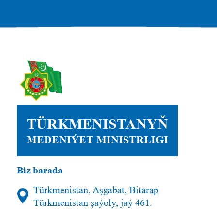
TÜRKMENISTANYŇ
MEDENIÝET MINISTRLIGI
Biz barada
Türkmenistan, Aşgabat, Bitarap
Türkmenistan şaýoly, jaý 461.