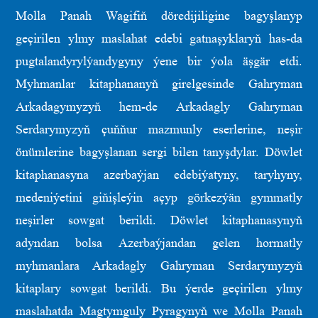
Molla Panah Wagifiň döredijiligine bagyşlanyp
geçirilen ylmy maslahat edebi gatnaşyklaryň has-da
pugtalandyrylýandygyny ýene bir ýola äşgär etdi.
Myhmanlar kitaphananyň girelgesinde Gahryman
Arkadagymyzyň hem-de Arkadagly Gahryman
Serdarymyzyň çuňňur mazmunly eserlerine, neşir
önümlerine bagyşlanan sergi bilen tanyşdylar. Döwlet
kitaphanasyna azerbaýjan edebiýatyny, taryhyny,
medeniýetini giňişleýin açyp görkezýän gymmatly
neşirler sowgat berildi. Döwlet kitaphanasynyň
adyndan bolsa Azerbaýjandan gelen hormatly
myhmanlara Arkadagly Gahryman Serdarymyzyň
kitaplary sowgat berildi. Bu ýerde geçirilen ylmy
maslahatda Magtymguly Pyragynyň we Molla Panah