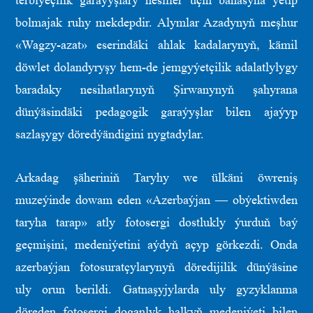
terbiýeçilik garaýyşlary nesiller üçin bahasyna ýetip
bolmajak ruhy mekdepdir. Alymlar Azadynyň meşhur
«Wagzy-azat» eserindäki ahlak kadalarynyň, kämil
döwlet dolandyryşy hem-de jemgyýetçilik adalatlylygy
baradaky nesihatlarynyň Şirwanynyň şahyrana
dünýäsindäki pedagogik garaýyşlar bilen ajaýyp
sazlaşygy döredýändigini nygtadylar.
Arkadag şäheriniň Taryhy we ülkäni öwreniş
muzeýinde dowam eden «Azerbaýjan — obýektiwden
taryha tarap» atly fotosergi dostlukly ýurduň baý
geçmişini, medeniýetini aýdyň açyp görkezdi. Onda
azerbaýjan fotosuratçylarynyň döredijilik dünýäsine
uly orun berildi. Gatnaşyjylarda uly gyzyklanma
döreden fotosergi doganlyk halkyň medeniýeti bilen