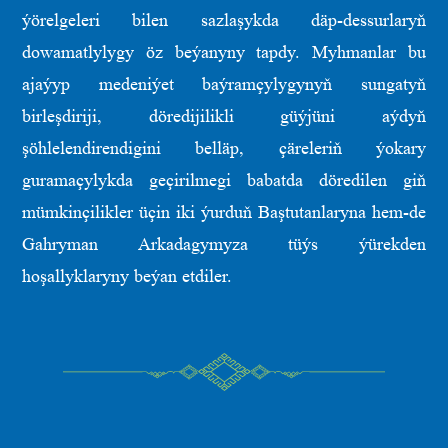
ýörelgeleri bilen sazlaşykda däp-dessurlaryň
dowamatlylygy öz beýanyny tapdy. Myhmanlar bu
ajaýyp medeniýet baýramçylygynyň sungatyň
birleşdiriji, döredijilikli güýjüni aýdyň
şöhlelendirendigini belläp, çäreleriň ýokary
guramaçylykda geçirilmegi babatda döredilen giň
mümkinçilikler üçin iki ýurduň Baştutanlaryna hem-de
Gahryman Arkadagymyza tüýs ýürekden
hoşallyklaryny beýan etdiler.