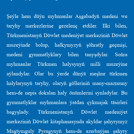
Şeýle hem düýn myhmanlar Aşgabadyň medeni we
taryhy merkezlerine gezelenç etdiler. Ilki bilen,
Türkmenistanyň Döwlet medeniýet merkeziniň Döwlet
muzeýinde bolup, halkymyzyň şöhratly geçmişi,
medeni gymmatlyklary bilen tanyşdylar. Soňra
myhmanlar Türkmen halysynyň milli muzeýine
aýlandylar. Olar bu ýerde dünýä meşhur türkmen
halylarynyň taryhy, olaryň gölleriniň many-mazmuny
hem-de nepis dokalan haly önümlerini synladylar. Bu
gymmatlyklar myhmanlara ýatdan çykmajak täsirleri
bagyşlady. Türkmenistanyň Döwlet medeniýet
merkeziniň Döwlet kitaphanasynda akyldar şahyrymyz
Magtymguly Pyragynyň hem-de azerbaýjan şahyry