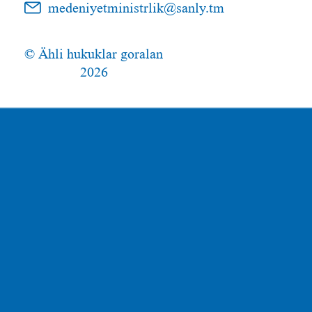
medeniyetministrlik@sanly.tm
© Ähli hukuklar goralan
2026