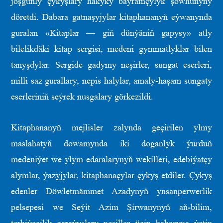
joşgunly çykyşlary hakyky baýramçylyk şowhunyny
döretdi. Dabara gatnaşyjylar kitaphananyň eýwanynda
guralan «Kitaplar — giň dünýäniň gapysy» atly
bilelikdäki kitap sergisi, medeni gymmatlyklar bilen
tanyşdylar. Sergide gadymy neşirler, sungat eserleri,
milli saz gurallary, nepis halylar, amaly-haşam sungaty
eserleriniň seýrek nusgalary görkezildi.
Kitaphananyň mejlisler zalynda geçirilen ylmy
maslahatyň dowamynda iki doganlyk ýurduň
medeniýet we ylym edaralarynyň wekilleri, edebiýatçy
alymlar, ýazyjylar, kitaphanaçylar çykyş etdiler. Çykyş
edenler Döwletmämmet Azadynyň ynsanperwerlik
pelsepesi we Seýit Azim Şirwanynyň aň-bilim,