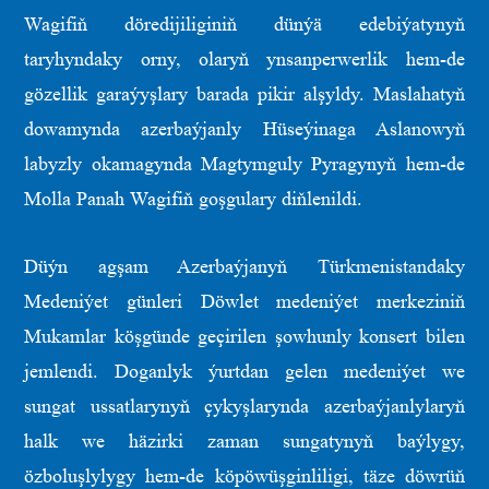
Wagifiň döredijiliginiň dünýä edebiýatynyň
taryhyndaky orny, olaryň ynsanperwerlik hem-de
gözellik garaýyşlary barada pikir alşyldy. Maslahatyň
dowamynda azerbaýjanly Hüseýinaga Aslanowyň
labyzly okamagynda Magtymguly Pyragynyň hem-de
Molla Panah Wagifiň goşgulary diňlenildi.
Düýn agşam Azerbaýjanyň Türkmenistandaky
Medeniýet günleri Döwlet medeniýet merkeziniň
Mukamlar köşgünde geçirilen şowhunly konsert bilen
jemlendi. Doganlyk ýurtdan gelen medeniýet we
sungat ussatlarynyň çykyşlarynda azerbaýjanlylaryň
halk we häzirki zaman sungatynyň baýlygy,
özboluşlylygy hem-de köpöwüşginliligi, täze döwrüň