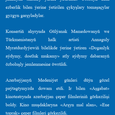
ezberlik bilen ýerine ýetirilen çykyşlary tomaşaçylar
gyzgyn garşyladylar.
Konsertiň ahyrynda Gülýanak Mamedowanyň we
Türkmenistanyň halk artisti Annaguly
Myratdurdyýewiň bilelikde ýerine ýetiren «Doganlyk
aýdymy, dostluk mukamy» atly aýdymy dabaranyň
özboluşly jemlenmesine öwrüldi.
Azerbaýjanyň Medeniýet günleri düýn gözel
paýtagtymyzda dowam etdi. Ir bilen «Aşgabat»
kinoteatrynda azerbaýjan çeper filmleriniň görkezilişi
boldy. Kino muşdaklaryna «Arşyn mal alan», «Ene
toprak» çeper filmleri görkezildi.