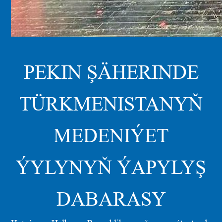
PEKIN ŞÄHERINDE
TÜRKMENISTANYŇ
MEDENIÝET
ÝYLYNYŇ ÝAPYLYŞ
DABARASY