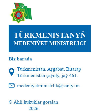
TÜRKMENISTANYŇ
MEDENIÝET MINISTRLIGI
Biz barada
Türkmenistan, Aşgabat, Bitarap
Türkmenistan şaýoly, jaý 461.
medeniyetministrlik@sanly.tm
© Ähli hukuklar goralan
2026