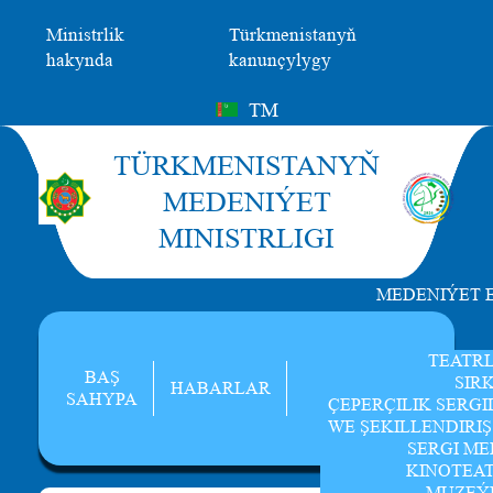
Ministrlik
Türkmenistanyň
hakynda
kanunçylygy
TM
TÜRKMENISTANYŇ
MEDENIÝET
MINISTRLIGI
MEDENIÝET 
TEATR
BAŞ
SIR
HABARLAR
SAHYPA
ÇEPERÇILIK SERGI
WE ŞEKILLENDIRI
SERGI ME
KINOTEA
MUZEÝ