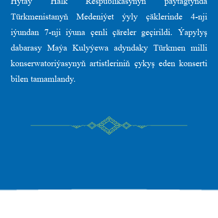
Hytaý Halk Respublikasynyň paýtagtynda
Türkmenistanyň Medeniýet ýyly çäklerinde 4-nji
iýundan 7-nji iýuna çenli çäreler geçirildi. Ýapylyş
dabarasy Maýa Kulyýewa adyndaky Türkmen milli
konserwatoriýasynyň artistleriniň çykyş eden konserti
bilen tamamlandy.