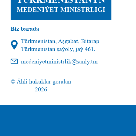
MEDENIÝET MINISTRLIGI
Biz barada
Türkmenistan, Aşgabat, Bitarap
Türkmenistan şaýoly, jaý 461.
medeniyetministrlik@sanly.tm
© Ähli hukuklar goralan
2026