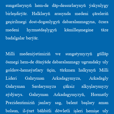
sungatlarynyň hem-de däp-dessurlarynyň ýakynlygy
birleşdirýär. Halklaryň arasynda medeni çäreleriň
geçirilmegi dost-doganlygyň dabaralanmagyna, özara
medeni hyzmatdaşlygyň kämilleşmegine täze
badalgalar berýär.
Milli medeniýetimiziň we sungatymyzyň gülläp
ösmegi hem-de dünýäde dabaralanmagy ugrundaky uly
goldaw-hemaýatlary üçin, türkmen halkynyň Milli
Lideri Gahryman Arkadagymyza, Arkadagly
Gahryman Serdarymyza çäksiz alkyşlarymyzy
aýdýarys. Gahryman Arkadagymyzyň, Hormatly
Prezidentimiziň janlary sag, belent başlary aman
bolsun, il-ýurt bähbitli döwletli işleri hemişe uly