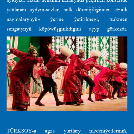
aýtdylar. Hazar deňziniň kenarynda geçirilen konsertde
ýaňlanan aýdym-sazlar, halk döredijiliginden «Halk
nagmalarynyň» ýerine ýetirilmegi, türkmen
sungatynyň köpöwüşginlidigini açyp görkezdi.
TÜRKSOÝ-a agza ýurtlary medeniýetleriniň,