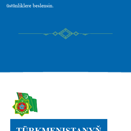
üstünliklere beslensin.
TÜRKMENISTANYŇ