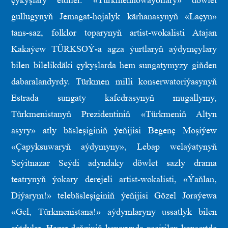
çykyşlary etdiler. «Türkmenhowaýollary» döwlet
gullugynyň Jemagat-hojalyk kärhanasynyň «Laçyn»
tans-saz, folklor toparynyň artist-wokalisti Atajan
Kakaýew TÜRKSOÝ-a agza ýurtlaryň aýdymçylary
bilen bilelikdäki çykyşlarda hem sungatymyzy giňden
dabaralandyrdy. Türkmen milli konserwatoriýasynyň
Estrada sungaty kafedrasynyň mugallymy,
Türkmenistanyň Prezidentiniň «Türkmeniň Altyn
asyry» atly bäsleşiginiň ýeňijisi Begenç Moşiýew
«Çapyksuwaryň aýdymyny», Lebap welaýatynyň
Seýitnazar Seýdi adyndaky döwlet sazly drama
teatrynyň ýokary derejeli artist-wokalisti, «Ýaňlan,
Diýarym!» telebäsleşiginiň ýeňijisi Gözel Joraýewa
«Gel, Türkmenistana!» aýdymlaryny ussatlyk bilen