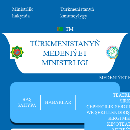
Ministrlik
Türkmenistanyň
hakynda
kanunçylygy
TM
TÜRKMENISTANYŇ
MEDENIÝET
MINISTRLIGI
MEDENIÝET 
TEATR
BAŞ
SIR
HABARLAR
SAHYPA
ÇEPERÇILIK SERGI
WE ŞEKILLENDIRI
SERGI ME
KINOTEA
MUZEÝ