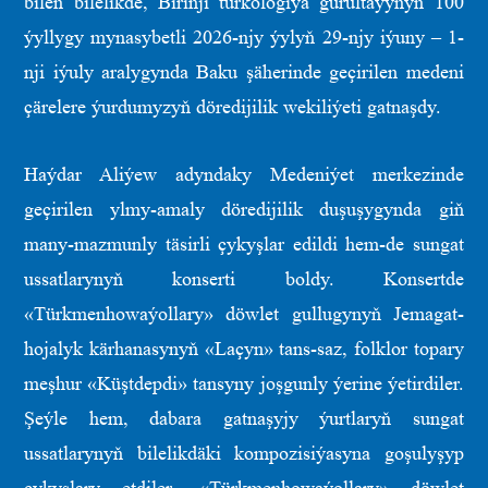
bilen bilelikde, Birinji türkologiýa gurultaýynyň 100
ýyllygy mynasybetli 2026-njy ýylyň 29-njy iýuny – 1-
nji iýuly aralygynda Baku şäherinde geçirilen medeni
çärelere ýurdumyzyň döredijilik wekiliýeti gatnaşdy.
Haýdar Aliýew adyndaky Medeniýet merkezinde
geçirilen ylmy-amaly döredijilik duşuşygynda giň
many-mazmunly täsirli çykyşlar edildi hem-de sungat
ussatlarynyň konserti boldy. Konsertde
«Türkmenhowaýollary» döwlet gullugynyň Jemagat-
hojalyk kärhanasynyň «Laçyn» tans-saz, folklor topary
meşhur «Küştdepdi» tansyny joşgunly ýerine ýetirdiler.
Şeýle hem, dabara gatnaşyjy ýurtlaryň sungat
ussatlarynyň bilelikdäki kompozisiýasyna goşulyşyp