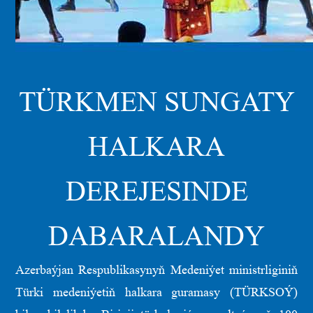
TÜRKMEN SUNGATY
HALKARA
DEREJESINDE
DABARALANDY
Azerbaýjan Respublikasynyň Medeniýet ministrliginiň
Türki medeniýetiň halkara guramasy (TÜRKSOÝ)