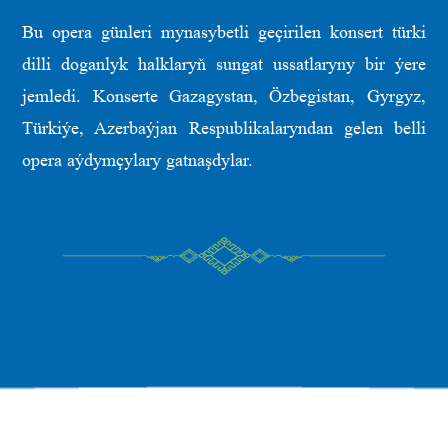
Bu opera günleri mynasybetli geçirilen konsert türki
dilli doganlyk halklaryň sungat ussatlaryny bir ýere
jemledi. Konserte Gazagystan, Özbegistan, Gyrgyz,
Türkiýe, Azerbaýjan Respublikalaryndan gelen belli
opera aýdymçylary gatnaşdylar.