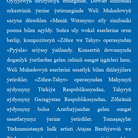
Gylyjowyň dirižýorlyk etmeginde, Döwlet simfoniki
orkestriniň ýerine ýetirmeginde Weli Muhadowyň
sazyna döredilen «Meniň Watanym» atly simfoniki
poema bilen açyldy. Soňra uly wokal eserlerine orun
berlip, kompozitoryň «Zöhre we Tahyr» operasyndan
«Pyýala» ariýasy ýaňlandy. Konsertiň dowamynda
doganlyk ýurtlardan gelen zehinli sungat işgärleri hem,
Weli Muhadowyň eserlerini ussatlyk bilen diňleýjilere
ýetirdiler. «Zöhre-Tahyr» operasyndan Mahymyň
aýdymyny Türkiýe Respublikasyndan, Tahyryň
aýdymyny Gazagystan Respublikasyndan, Zöhräniň
aýdymyny bolsa Azerbaýjandan gelen sungat
ussatlarymyz ýerine ýetirdiler. Tomaşaçylar
Türkmenistanyň halk artisti Atajan Berdiýewiň we