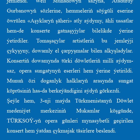
jemlendi. Weli Muhadowyň sazyna, Atadurdy
Gurbanowyň sözlerine, hemmeleriň söýgüli eserine
öwrülen «Aşyklaryň şäheri» atly aýdymy, ähli ussatlar
hem-de konserte gatnaşyjylar bilelikde ýerine
ýetirdiler. Tomaşaçylar artistleriň bu jemleýji
çykyşyny, dowamly el çarpyşmalar bilen alkyşladylar.
Konsertiň dowamynda türki döwletleriň milli aýdym-
saz, opera sungatynyň eserleri hem ýerine ýetirildi.
Munuň özi doganlyk halklaryň arasynda sungat
köprüsiniň has-da berkeýändigini aýdyň görkezdi.
Şeýle hem, 3-nji maýda Türkmenistanyň Döwlet
medeniýet merkeziniň Mukamlar köşgünde,
TÜRKSOÝ-yň opera günleri mynasybetli geçirilen
konsert hem ýatdan çykmajak täsirlere beslendi.