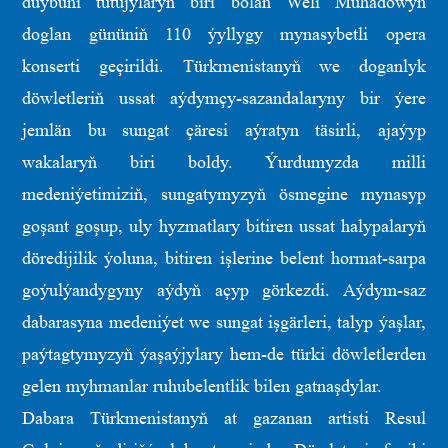
düýbüni tutujylaryň biri bolan Weli Muhadowyň
doglan gününiň 110 ýyllygy mynasybetli opera
konserti geçirildi. Türkmenistanyň we doganlyk
döwletleriň ussat aýdymçy-sazandalaryny bir ýere
jemlän bu sungat çäresi aýratyn täsirli, ajaýyp
wakalaryň biri boldy. Ýurdumyzda milli
medeniýetimiziň, sungatymyzyň ösmegine mynasyp
goşant goşup, uly hyzmatlary bitiren ussat halypalaryň
döredijilik ýoluna, bitiren işlerine belent hormat-sarpa
goýulýandygyny aýdyň açyp görkezdi. Aýdym-saz
dabarasyna medeniýet we sungat işgärleri, talyp ýaşlar,
paýtagtymyzyň ýaşaýjylary hem-de türki döwletlerden
gelen myhmanlar ruhubelentlik bilen gatnaşdylar.
Dabara Türkmenistanyň at gazanan artisti Resul