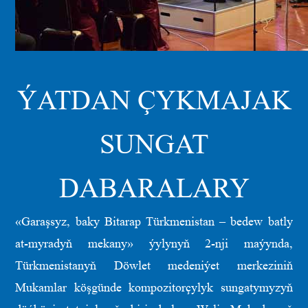
ÝATDAN ÇYKMAJAK
SUNGAT
DABARALARY
«Garaşsyz, baky Bitarap Türkmenistan – bedew batly
at-myradyň mekany» ýylynyň 2-nji maýynda,
Türkmenistanyň Döwlet medeniýet merkeziniň
Mukamlar köşgünde kompozitorçylyk sungatymyzyň