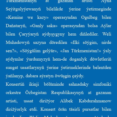
Türkmenistanyň at gazanan artisti Aýna
Seýitgulyýewanyň bilelikde ýerine ýetirmeginde
«Kemine we kazy» operasyndan Ogulbeg bilen
Daňataryň, «Ganly saka» operasyndan bolsa Aýlar
bilen Çaryýaryň aýdyşygyny hem diňlediler. Weli
Muhadowyň sazyna döredilen «Ilki söýgim, nirde
sen?», «Söýgülim gelýär», «Jan Türkmenistan!» ýaly
aýdymlar ýurdumyzyň hem-de doganlyk döwletleriň
sungat ussatlarynyň ýerine ýetirmeklerinde belentden
ýaňlanyp, dabara aýratyn öwüşgin çaýdy.
Konsertiň ikinji bölüminde sahnadaky simfoniki
orkestre Özbegistan Respublikasynyň at gazanan
artisti, ussat dirižýor Alibek Kabdurahmanow
dirižýorlyk etdi. Konsert örän täsirli pursatlar bilen