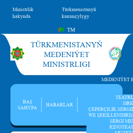
Ministrlik
Türkmenistanyň
hakynda
kanunçylygy
TM
TÜRKMENISTANYŇ
MEDENIÝET
MINISTRLIGI
MEDENIÝET 
TEATR
BAŞ
SIR
HABARLAR
SAHYPA
ÇEPERÇILIK SERGI
WE ŞEKILLENDIRI
SERGI ME
KINOTEA
MUZEÝ