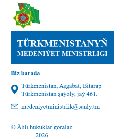
TÜRKMENISTANYŇ
MEDENIÝET MINISTRLIGI
Biz barada
Türkmenistan, Aşgabat, Bitarap
Türkmenistan şaýoly, jaý 461.
medeniyetministrlik@sanly.tm
© Ähli hukuklar goralan
2026