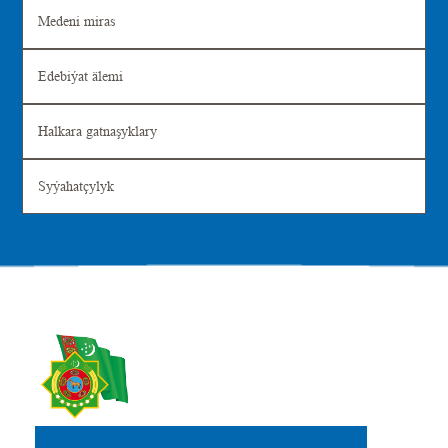
Medeni miras
Edebiýat älemi
Halkara gatnaşyklary
Syýahatçylyk