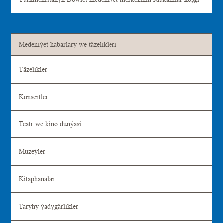
Medeniýet habarlary we täzelikleri
Täzelikler
Konsertler
Teatr we kino dünýäsi
Muzeýler
Kitaphanalar
Taryhy ýadygärlikler