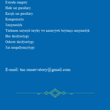
Estrada sungaty.
Halk saz gurallary.
Kirişli saz gurallary.
Kompozisiýa.
Sazşynaslyk.
Türkmen sazynyň taryhy we nazaryýeti boýunça sazşynaslyk
Hor dirižýorlygy.
Orkestr dirižýorlygy.
Saz mugallymçylygy.
E-mail: tnc.onservatory@gmail.com