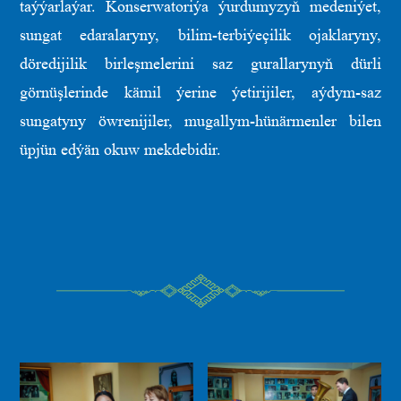
taýýarlaýar. Konserwatoriýa ýurdumyzyň medeniýet,
sungat edaralaryny, bilim-terbiýeçilik ojaklaryny,
döredijilik birleşmelerini saz gurallarynyň dürli
görnüşlerinde kämil ýerine ýetirijiler, aýdym-saz
sungatyny öwrenijiler, mugallym-hünärmenler bilen
üpjün edýän okuw mekdebidir.