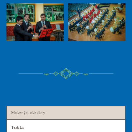
Medeniýet edaralary
Teatrlar