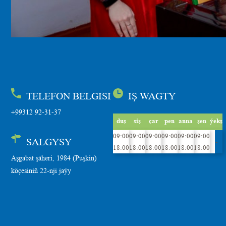
TELEFON BELGISI
IŞ WAGTY
+99312 92-31-37
duş
siş
çar
pen
anna
şen
ýekş
09:00
09:00
09:00
09:00
09:00
09:00
SALGYSY
-
18:00
18:00
18:00
18:00
18:00
18:00
Aşgabat şäheri, 1984 (Puşkin)
köçesiniň 22-nji jaýy