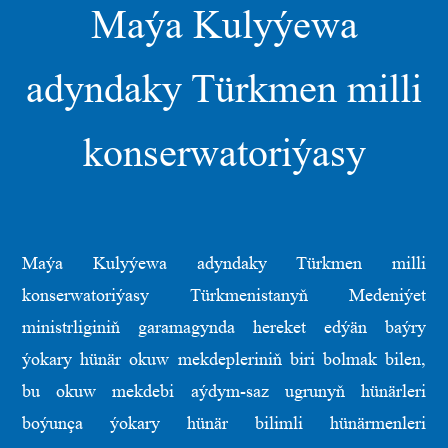
Maýa Kulyýewa
adyndaky Türkmen milli
konserwatoriýasy
Maýa Kulyýewa adyndaky Türkmen milli
konserwatoriýasy Türkmenistanyň Medeniýet
ministrliginiň garamagynda hereket edýän baýry
ýokary hünär okuw mekdepleriniň biri bolmak bilen,
bu okuw mekdebi aýdym-saz ugrunyň hünärleri
boýunça ýokary hünär bilimli hünärmenleri