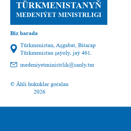
TÜRKMENISTANYŇ
MEDENIÝET MINISTRLIGI
Biz barada
Türkmenistan, Aşgabat, Bitarap
Türkmenistan şaýoly, jaý 461.
medeniyetministrlik@sanly.tm
© Ähli hukuklar goralan
2026