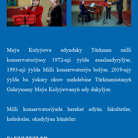
Maýa Kulyýewa adyndaky Türkmen milli
konserwatoriýasy 1972-nji ýylda esaslandyrylýar,
1993-nji ýylda Milli konserwatoriýa bolýar, 2019-njy
ýylda bu ýokary okuw mekdebine Türkmenistanyň
Gahrymany Maýa Kulyýewanyň ady dakylýar.
Milli konserwatoriýada hereket edýän fakultetler,
kafedralar, okadylýan hünärler: