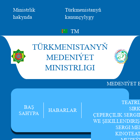
Ministrlik
Türkmenistanyň
hakynda
kanunçylygy
TM
TÜRKMENISTANYŇ
MEDENIÝET
MINISTRLIGI
MEDENIÝET 
TEATR
BAŞ
SIR
HABARLAR
SAHYPA
ÇEPERÇILIK SERGI
WE ŞEKILLENDIRI
SERGI ME
KINOTEA
MUZEÝ