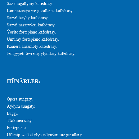
Saz mugallymy kafedrasy.
Kompozisiýa we gurallama kafedrasy.
Sazyň taryhy kafedrasy.
Sazyň nazaryýeti kafedrasy.
Ýörite fortepiano kafedrasy.
Umumy fortepiano kafedrasy.
Kamera ansambly kafedrasy.
Jemgyýeti öwreniş ylymlary kafedrasy.
HÜNÄRLER:
Opera sungaty.
Aýdym sungaty.
Bagşy.
Türkmen sazy.
Fortepiano.
Üflenip we kakylyp çalynýan saz gurallary.