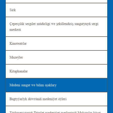
Sirk
Çeperçilik sergiler müdirligi we şekillendiriş sungatynyň sergi
merkezi
Kinoteatrlar
Muzeýler
Kitaphanalar
Medeni sungat we bilim ojaklary
Bagtyýarlyk döwrüniň medeniýet öýleri
Türkmenistanyň Döwlet medeniýet merkeziniň Mukamlar köşgi