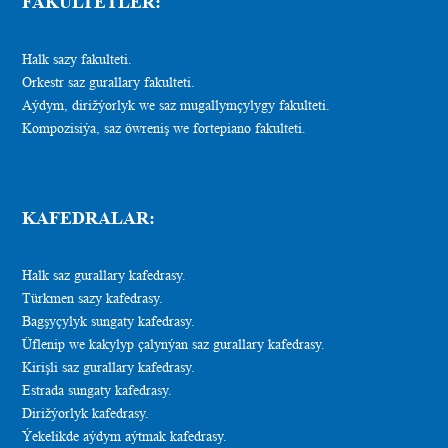
FAKULTETLER:
Halk sazy fakulteti.
Orkestr saz gurallary fakulteti.
Aýdym, dirižýorlyk we saz mugallymçylygy fakulteti.
Kompozisiýa, saz öwreniş we fortepiano fakulteti.
KAFEDRALAR:
Halk saz gurallary kafedrasy.
Türkmen sazy kafedrasy.
Bagşyçylyk sungaty kafedrasy.
Üflenip we kakylyp çalynýan saz gurallary kafedrasy.
Kirişli saz gurallary kafedrasy.
Estrada sungaty kafedrasy.
Dirižýorlyk kafedrasy.
Ýekelikde aýdym aýtmak kafedrasy.