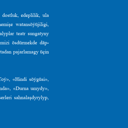
ostluk, edeplilik, ula
emişe watansöýüjiligi,
lyplar teatr sungatyny
imizi ösdürmekde däp-
tadan pajarlamagy üçin
Toý», «Hindi söýgüsi»,
anda», «Durna umydy»,
rleri sahnalaşdyrylyp,