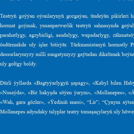
Teatryň goýýan oýunlarynyň gozgaýan, ündeýän pikirleri h
hormat goýmak, ynsanperwerlik teatryň sahnasynda goýulý
parahatlygy, agzybirligi, asudalygy, wepadarlygy, zähmets
ösdürmekde uly işler bitirýär. Türkmenistanyň hormatly
dessurlarymyzy milli sungatymyzy gaýtadan dikeltmek boýun
uly goltgy boldy.
Dürli ýyllarda «Bagtyýarlygyň şapagy», «Kabyl bilen Hab
«Nusaýda», «Bir bakyşda söýen ýarym», «Mollanepes», «Ä
«Wah, gara gözler», «Ýediniň enesi», “Lir”, “Çynym aýtsam
Mollanepes adyndaky talyplar teatry tomaşaçylaryň uly höwes