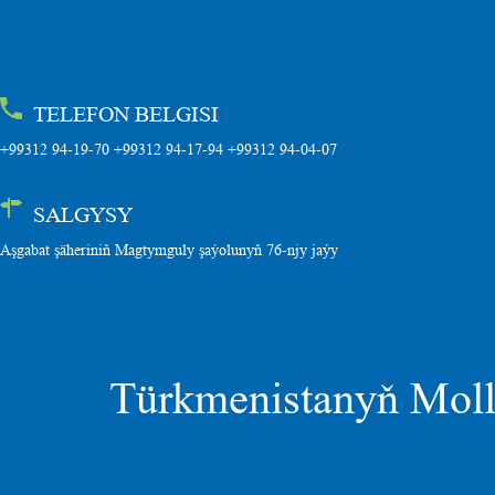
TELEFON BELGISI
+99312 94-19-70 +99312 94-17-94 +99312 94-04-07
SALGYSY
Aşgabat şäheriniň Magtymguly şaýolunyň 76-njy jaýy
Türkmenistanyň Molla