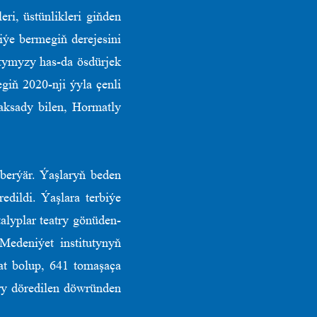
i, üstünlikleri giňden
ýe bermegiň derejesini
atymyzy has-da ösdürjek
giň 2020-nji ýyla çenli
aksady bilen, Hormatly
berýär. Ýaşlaryň beden
dildi. Ýaşlara terbiýe
alyplar teatry gönüden-
Medeniýet institutynyň
rat bolup, 641 tomaşaça
try döredilen döwründen