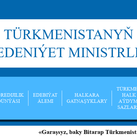
TÜRKMENISTANYŇ
DENIÝET MINISTRL
TÜRKM
REDIJILIK
EDEBIÝAT
HALKARA
HALK
DÜNÝÄSI
ÄLEMI
GATNAŞYKLARY
AÝDYM
SAZLA
«Garaşsyz, baky Bitarap Türkmenistan — bed