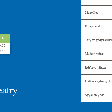
Muzeýler
Kitaphanalar
ýek
Taryhy ýadygärlikl
9:00
8:00
Medeni miras
Edebiýat älemi
Halkara gatnaşykla
eatry
Syýahatçylyk