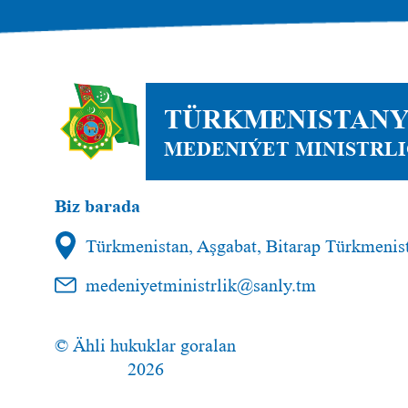
TÜRKMENISTAN
MEDENIÝET MINISTRLI
Biz barada
Türkmenistan, Aşgabat, Bitarap Türkmenist
medeniyetministrlik@sanly.tm
© Ähli hukuklar goralan
2026