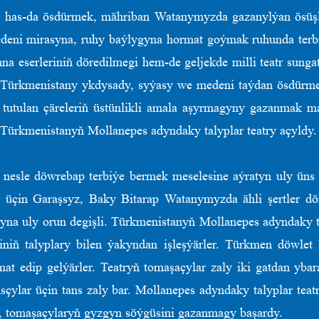
y has-da ösdürmek, mähriban Watanymyzda gazanylýan ösüşler
deni mirasyna, ruhy baýlygyna hormat goýmak ruhunda terbi
na eserleriniň döredilmegi hem-de geljekde milli teatr sung
k, «Türkmenistany ykdysady, syýasy we medeni taýdan ösdürme
utulan çäreleriň üstünlikli amala aşyrmagyny gazanmak m
 Türkmenistanyň Mollanepes adyndaky talyplar teatry açyldy.
 nesle döwrebap terbiýe bermek meselesine aýratyn uly üns 
üçin Garaşsyz, Baky Bitarap Watanymyzda ähli şertler döre
tyna uly orun degişli. Türkmenistanyň Mollanepes adyndaky t
iniň talyplary bilen ýakyndan işleşýärler. Türkmen döwlet 
zmat edip gelýärler. Teatryň tomaşaçylar zaly iki gatdan yba
nsçylar üçin tans zaly bar. Mollanepes adyndaky talyplar tea
p, tomaşaçylaryň gyzgyn söýgüsini gazanmagy başardy.