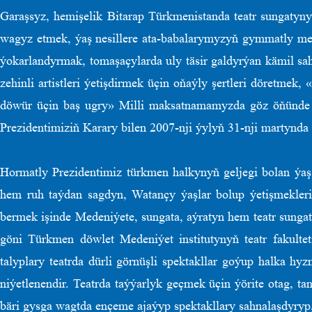
Garaşsyz, hemişelik Bitarap Türkmenistanda teatr sungatyn
wagyz etmek, ýaş nesillere ata-babalarymyzyň gymmatly me
ýokarlandyrmak, tomaşaçylarda uly täsir galdyrýan kämil sah
zehinli artistleri ýetişdirmek üçin oňaýly şertleri döretme
döwür üçin baş ugry» Milli maksatnamamyzda göz öňünde t
Prezidentimiziň Karary bilen 2007-nji ýylyň 31-nji martynda
Hormatly Prezidentimiz türkmen halkynyň geljegi bolan ýaş
hem ruh taýdan sagdyn, Watançy ýaşlar bolup ýetişmekleri 
bermek işinde Medeniýete, sungata, aýratyn hem teatr sunga
göni Türkmen döwlet Medeniýet institutynyň teatr fakultet
talyplary teatrda dürli görnüşli spektakllar goýup halka hy
niýetlenendir. Teatrda taýýarlyk geçmek üçin ýörite otag, ta
bäri gysga wagtda ençeme ajaýyp spektakllary sahnalaşdyry