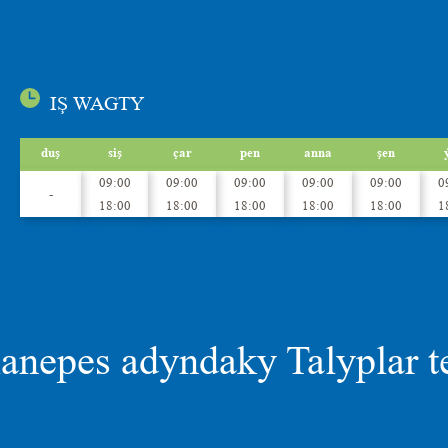
IŞ WAGTY
duş
siş
çar
pen
anna
şen
09:00
09:00
09:00
09:00
09:00
0
-
18:00
18:00
18:00
18:00
18:00
1
nepes adyndaky Talyplar t