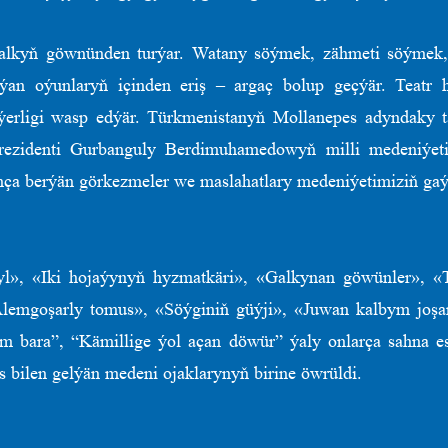
alkyň göwnünden turýar. Watany söýmek, zähmeti söýmek, d
an oýunlaryň içinden eriş – argaç bolup geçýär. Teatr h
öýerligi wasp edýär. Türkmenistanyň Mollanepes adyndaky ta
 Prezidenti Gurbanguly Berdimuhamedowyň milli medeniýet
ça berýän görkezmeler we maslahatlary medeniýetimiziň gaý
yl», «Iki hojaýynyň hyzmatkäri», «Galkynan göwünler», «
lemgoşarly tomus», «Söýginiň güýji», «Juwan kalbym joş
 bara”, “Kämillige ýol açan döwür” ýaly onlarça sahna ese
 bilen gelýän medeni ojaklarynyň birine öwrüldi.