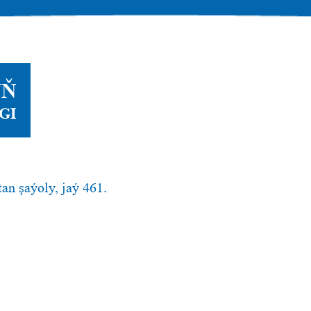
YŇ
GI
an şaýoly, jaý 461.