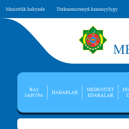
Ministrlik hakynda
Türkmenistanyň kanunçylygy
ME
BAŞ
MEDENIÝET
DÖ
HABARLAR
SAHYPA
EDARALAR