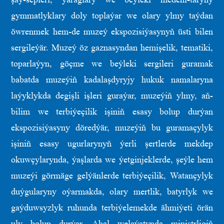
gymmatlyklary doly toplaýar we olary ylmy taýdan
öwrenmek hem-de muzeý ekspozisiýasynyň üsti bilen
sergileýär. Muzeý öz gaznasyndan hemişelik, tematiki,
toparlaýyn, göçme we beýleki sergileri guramak
babatda muzeýiň kadalaşdyryjy hukuk namalaryna
laýyklykda degişli işleri guraýar, muzeýiň ylmy, aň-
bilim we terbiýeçilik işiniň esasy bolup durýan
ekspozisiýasyny döredýär, muzeýiň bu guramaçylyk
işiniň esasy ugurlarynyň ýerli şertlerde mekdep
okuwçylarynda, ýaşlarda we ýetginjeklerde, şeýle hem
muzeýi görmäge gelýänlerde terbiýeçilik, Watançylyk
duýgularyny oýarmakda, olary mertlik, batyrlyk we
gaýduwsyzlyk ruhunda terbiýelemekde ähmiýeti örän
uly bolup durýar. Ahal welaýatynda ministrligiň