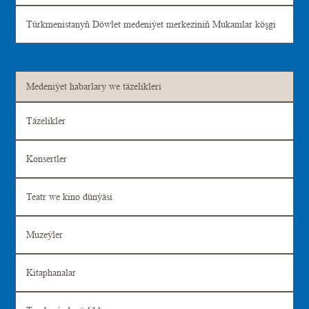
Türkmenistanyň Döwlet medeniýet merkeziniň Mukamlar köşgi
Medeniýet habarlary we täzelikleri
Täzelikler
Konsertler
Teatr we kino dünýäsi
Muzeýler
Kitaphanalar