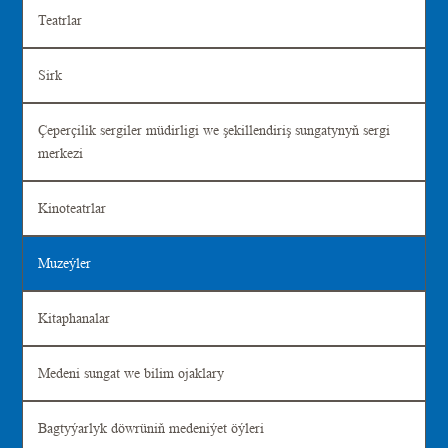
Teatrlar
Sirk
Çeperçilik sergiler müdirligi we şekillendiriş sungatynyň sergi
merkezi
Kinoteatrlar
Muzeýler
Kitaphanalar
Medeni sungat we bilim ojaklary
Bagtyýarlyk döwrüniň medeniýet öýleri