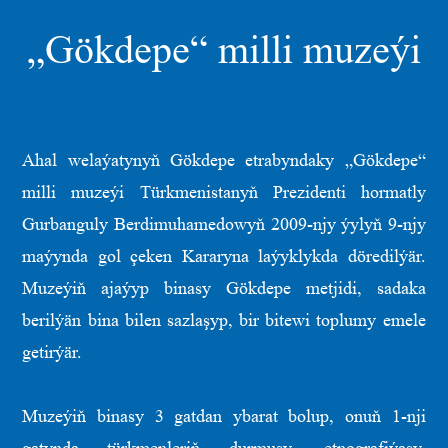
„Gökdepe“ milli muzeýi
Ahal welaýatynyň Gökdepe etrabyndaky „Gökdepe“
milli muzeýi Türkmenistanyň Prezidenti hormatly
Gurbanguly Berdimuhamedowyň 2009-njy ýylyň 9-njy
maýynda gol çeken Kararyna laýyklykda döredilýär.
Muzeýiň ajaýyp binasy Gökdepe metjidi, sadaka
berilýän bina bilen sazlaşyp, bir bitewi toplumy emele
getirýär.
Muzeýiň binasy 3 gatdan ybarat bolup, onuň 1-nji