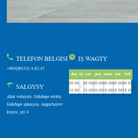
TELEFON BELGISI
IŞ WAGTY
+993(00132) 4-02-47
duş
siş
çar
pen
anna
şen
ýek
09:00
09:00
09:00
09:00
09:00
09:00
SALGYSY
-
18:00
18:00
18:00
18:00
18:00
18:00
Ahal welaýaty, Gökdepe etraby,
Gökdepe şäherçesi, Angarbaýew
köçesi, jaý 4