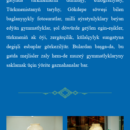
gatynda türkmenleriň durmuşy, etnografiýasy,
Türkmenistanyň taryhy, Gökdepe söweşi bilen
baglanyşykly fotosuratlar, milli aýratynlyklary beýan
edýän gymmatlyklar, şol döwürde geýlen egin-eşikler,
türkmeniň ak öýi, zergärçilik, külalçylyk sungatyna
degişli esbaplar görkezilýär. Bulardan başga-da, bu
gatda mejlisler zaly hem-de muzeý gymmatlyklaryny
saklamak üçin ýörite gaznahanalar bar.