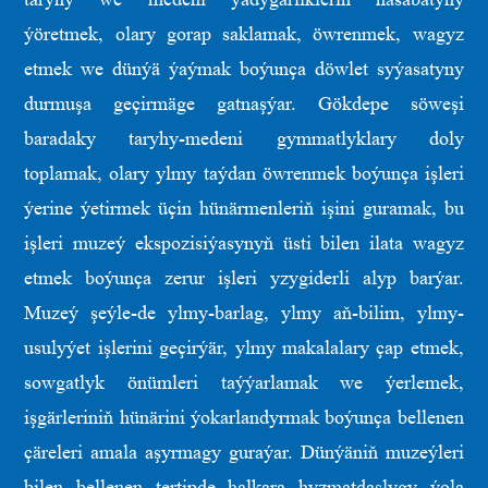
ýöretmek, olary gorap saklamak, öwrenmek, wagyz
etmek we dünýä ýaýmak boýunça döwlet syýasatyny
durmuşa geçirmäge gatnaşýar. Gökdepe söweşi
baradaky taryhy-medeni gymmatlyklary doly
toplamak, olary ylmy taýdan öwrenmek boýunça işleri
ýerine ýetirmek üçin hünärmenleriň işini guramak, bu
işleri muzeý ekspozisiýasynyň üsti bilen ilata wagyz
etmek boýunça zerur işleri yzygiderli alyp barýar.
Muzeý şeýle-de ylmy-barlag, ylmy aň-bilim, ylmy-
usulyýet işlerini geçirýär, ylmy makalalary çap etmek,
sowgatlyk önümleri taýýarlamak we ýerlemek,
işgärleriniň hünärini ýokarlandyrmak boýunça bellenen
çäreleri amala aşyrmagy guraýar. Dünýäniň muzeýleri
bilen bellenen tertipde halkara hyzmatdaşlygy ýola