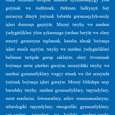
goýmak we ösdürmek, türkmen halkynyň baý
mirasyny dünýä ýaýmak babatda guramaçylyk-usuly
işleri durmuşa geçirýär. Muzeý taryhy we medeni
ýadygärlikleri ýüze çykarmaga ýardam berýär we olary
muzeý gaznasyna toplamak, hasaba almak boýunça
işleri amala aşyrýar, taryhy we medeni ýadygärlikleri
bellenen tertipde gorap saklaýar, olary öwrenmek
boýunça zerur çäreleri guraýar, muzeýdäki taryhy we
medeni gymmatlyklary wagyz etmek we ilat arasynda
ýaýmak boýunça işleri guraýar. Muzeý Gökdepe urşy
baradaky taryhy, medeni gymmatlyklary, tapyndylary,
surat eserlerini, fotosuratlary, arhiw resminamalaryny,
arheologiki tapyndylary, etnografiki gymmatlyklary,
şaý-sepleri, ýaraglary we beýleki medeni-taryhy