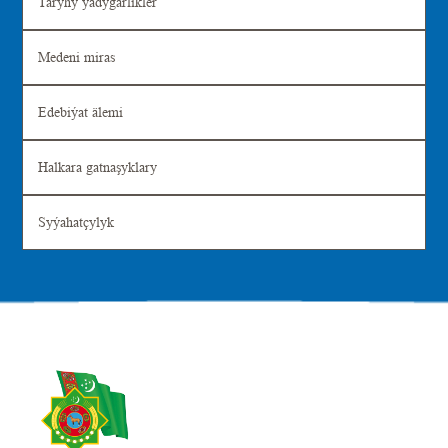
Taryhy ýadygärlikler
Medeni miras
Edebiýat älemi
Halkara gatnaşyklary
Syýahatçylyk