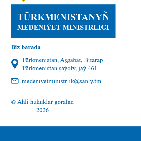
TÜRKMENISTANYŇ
MEDENIÝET MINISTRLIGI
Biz barada
Türkmenistan, Aşgabat, Bitarap
Türkmenistan şaýoly, jaý 461.
medeniyetministrlik@sanly.tm
© Ähli hukuklar goralan
2026