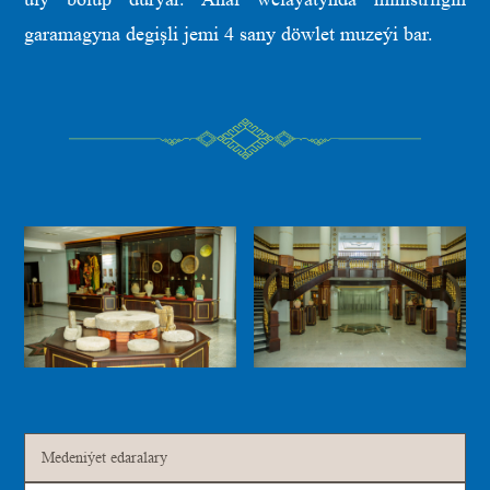
garamagyna degişli jemi 4 sany döwlet muzeýi bar.
Medeniýet edaralary