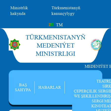
Ministrlik
Türkmenistanyň
hakynda
kanunçylygy
TM
TÜRKMENISTANYŇ
MEDENIÝET
MINISTRLIGI
MEDENIÝET 
TEATR
BAŞ
SIR
HABARLAR
SAHYPA
ÇEPERÇILIK SERGI
WE ŞEKILLENDIRI
SERGI ME
KINOTEA
MUZEÝ