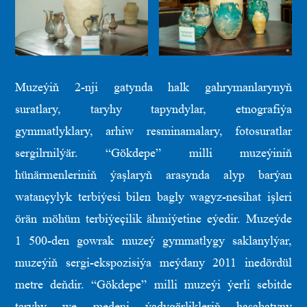
Muzeýiň 2-nji gatynda halk gahrymanlarynyň
suratlary, taryhy tapyndylar, etnografiýa
gymmatlyklary, arhiw resminamalary, fotosuratlar
sergilrnilýär. “Gökdepe” milli muzeýiniň
hünärmenleriniň ýaşlaryň arasynda alyp barýan
watançylyk terbiýesi bilen bagly wagyz-nesihat işleri
örän möhüm terbiýeçilik ähmiýetine eýedir. Muzeýde
1 500-den gowrak muzeý gymmatlygy saklanylýar,
muzeýiň sergi-ekspozisiýa meýdany 2011 inedördül
metre deňdir. “Gökdepe” milli muzeýi ýerli sebitde
taryhy we medeni ýadygärlikleriň hasabatyny