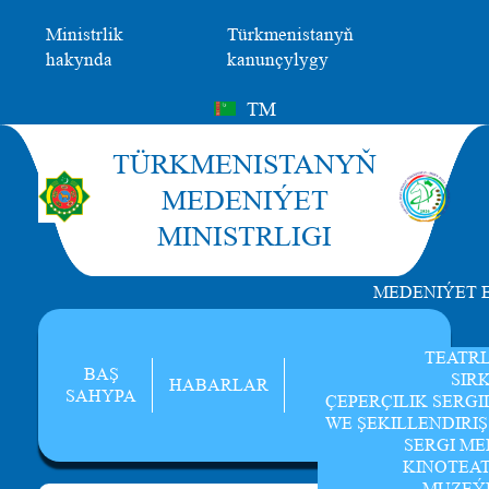
Ministrlik
Türkmenistanyň
hakynda
kanunçylygy
TM
TÜRKMENISTANYŇ
MEDENIÝET
MINISTRLIGI
MEDENIÝET 
TEATR
BAŞ
SIR
HABARLAR
SAHYPA
ÇEPERÇILIK SERGI
WE ŞEKILLENDIRI
SERGI ME
KINOTEA
MUZEÝ