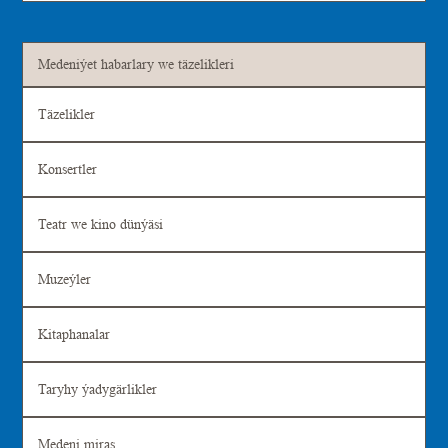
Medeniýet habarlary we täzelikleri
Täzelikler
Konsertler
Teatr we kino dünýäsi
Muzeýler
Kitaphanalar
Taryhy ýadygärlikler
Medeni miras