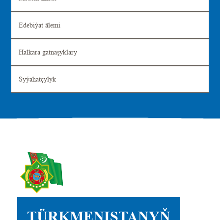
Edebiýat älemi
Halkara gatnaşyklary
Syýahatçylyk
TÜRKMENISTANYŇ