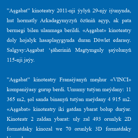
”Aşgabat” kinoteatry 2011-nji ýylyň 29-njy iýunynda,
hut hormatly Arkadagymyzyň özüniň açyp, ak pata
bermegi bilen ulanmaga berildi. «Aşgabat» kinoteatry
doly hojalyk hasaplaşygynda duran Döwlet edarasy.
Salgysy:Aşgabat ‘şäheriniň Magtymguly şaýolunyň
115-nji jaýy.
”Aşgabat” kinoteatry Fransiýanyň meşhur «VINCI»
kompaniýasy gurup berdi. Umumy tutýan meýdany: 11
365 m2, şol sanda binanyň tutýan meýdany 4 915 m2.
«Aşgabat» kinoteatry iki gatdan ybarat bolup durýar.
Kinoteatr 2 zaldan ybarat: uly zal 493 orunlyk 2D
formatdaky kinozal we 70 orunlyk 3D formatdaky