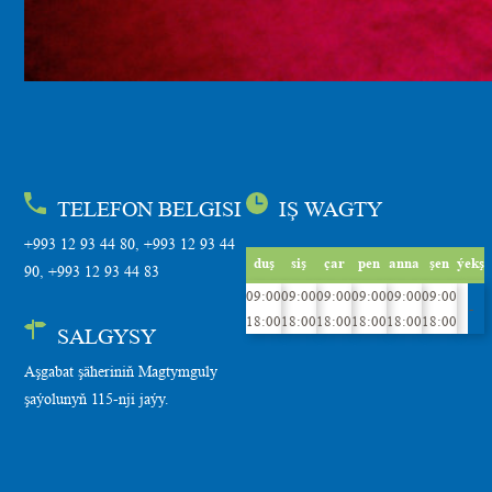
TELEFON BELGISI
IŞ WAGTY
+993 12 93 44 80, +993 12 93 44
duş
siş
çar
pen
anna
şen
ýekş
90, +993 12 93 44 83
09:00
09:00
09:00
09:00
09:00
09:00
-
18:00
18:00
18:00
18:00
18:00
18:00
SALGYSY
Aşgabat şäheriniň Magtymguly
şaýolunyň 115-nji jaýy.