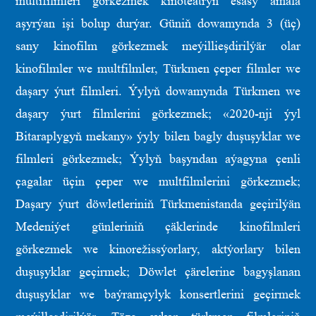
multifilmleri görkezmek kinoteatryň esasy amala
aşyrýan işi bolup durýar. Güniň dowamynda 3 (üç)
sany kinofilm görkezmek meýillieşdirilýär olar
kinofilmler we multfilmler, Türkmen çeper filmler we
daşary ýurt filmleri. Ýylyň dowamynda Türkmen we
daşary ýurt filmlerini görkezmek; «2020-nji ýyl
Bitaraplygyň mekany» ýyly bilen bagly duşuşyklar we
filmleri görkezmek; Ýylyň başyndan aýagyna çenli
çagalar üçin çeper we multfilmlerini görkezmek;
Daşary ýurt döwletleriniň Türkmenistanda geçirilýän
Medeniýet günleriniň çäklerinde kinofilmleri
görkezmek we kinorežissýorlary, aktýorlary bilen
duşuşyklar geçirmek; Döwlet çärelerine bagyşlanan
duşuşyklar we baýramçylyk konsertlerini geçirmek