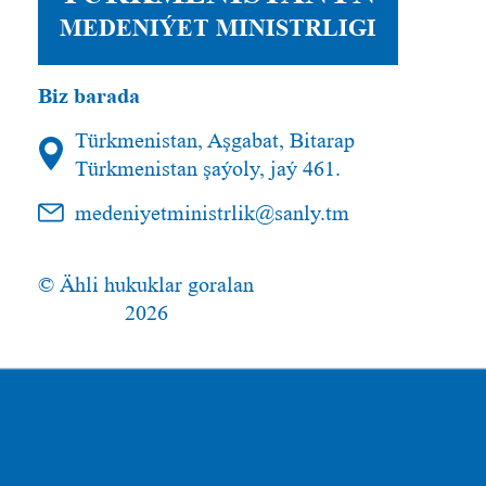
MEDENIÝET MINISTRLIGI
Biz barada
Türkmenistan, Aşgabat, Bitarap
Türkmenistan şaýoly, jaý 461.
medeniyetministrlik@sanly.tm
© Ähli hukuklar goralan
2026