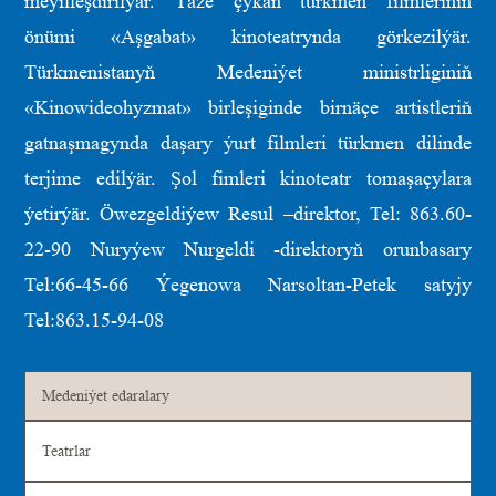
meýilleşdirilýär. Täze çykan türkmen filmleriniň
önümi «Aşgabat» kinoteatrynda görkezilýär.
Türkmenistanyň Medeniýet ministrliginiň
«Kinowideohyzmat» birleşiginde birnäçe artistleriň
gatnaşmagynda daşary ýurt filmleri türkmen dilinde
terjime edilýär. Şol fimleri kinoteatr tomaşaçylara
ýetirýär. Öwezgeldiýew Resul –direktor, Tel: 863.60-
22-90 Nuryýew Nurgeldi -direktoryň orunbasary
Tel:66-45-66 Ýegenowa Narsoltan-Petek satyjy
Tel:863.15-94-08
Medeniýet edaralary
Teatrlar