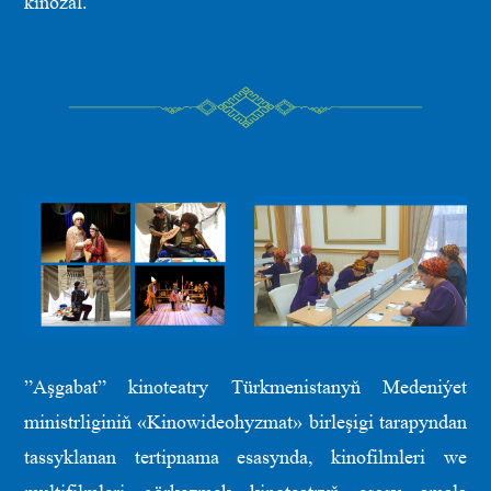
kinozal.
”Aşgabat” kinoteatry Türkmenistanyň Medeniýet
ministrliginiň «Kinowideohyzmat» birleşigi tarapyndan
tassyklanan tertipnama esasynda, kinofilmleri we