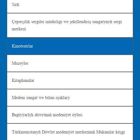
Sirk
Çeperçilik sergiler müdirligi we şekillendiriş sungatynyň sergi
merkezi
Kinoteatrlar
Muzeýler
Kitaphanalar
Medeni sungat we bilim ojaklary
Bagtyýarlyk döwrüniň medeniýet öýleri
Türkmenistanyň Döwlet medeniýet merkeziniň Mukamlar köşgi