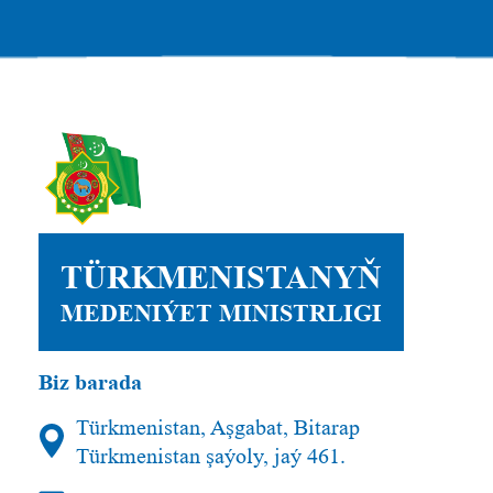
TÜRKMENISTANYŇ
MEDENIÝET MINISTRLIGI
Biz barada
Türkmenistan, Aşgabat, Bitarap
Türkmenistan şaýoly, jaý 461.