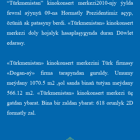
“Türkmenistan” kinokonsert merkezi2010-njy ýylda
fewral aýynyň 09-na Hormatly Prezidentimiz açyp,
özüniň ak patasyny berdi. «Türkmenistan» kinokonsert
merkezi doly hojalyk hasaplaşygynda duran Döwlet
edarasy.
«Türkmenistan» kinokonsert merkezini Türk firmasy
«Dogan-aý» firma tarapyndan guruldy. Umumy
meýdany 1070.5 m2 ,şol sanda binaň tutýan meýdany
566.12 m2. «Türkmenistan» kinokonsert merkezi üç
gatdan ybarat. Bina bir zaldan ybarat: 618 orunlyk 2D
formatly zal.