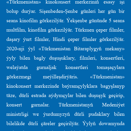
«Türkmenistan» kinokonsert merkeziniň esasy işi
bolup durýar. Sişenbeden-Şenbe günleri her gün bir
seans kinofilm görkezilýär. Ýekşenbe gününde 5 seans
multfilm, kinofilm görkezilýär. Türkmen çeper filmler,
daşary ýurt filmler, Hindi çeper filmler görkezilýär.
2020-nji ýyl «Türkmenistan Bitaraplygyň mekany»
ýyly bilen bagly duşuşuklary, filmleri, konsertleri,
welaýatda gurnaljak konsertleri tomaşaçylara
görkezmegi meýilleşdirýäris. «Türkmenistan»
kinokonsert merkezinde baýramçylyklara bagyşlanyp
täze, dürli estrada aýdymçylar bilen duşuşyk geçirip,
konsert gurnalar. Türkmenistanyň Medeniýet
ministrligi we ýurdumyzyň dürli pudaklary bilen
bilelikde dürli çäreler geçirilýär. Ýylyň dowamynda