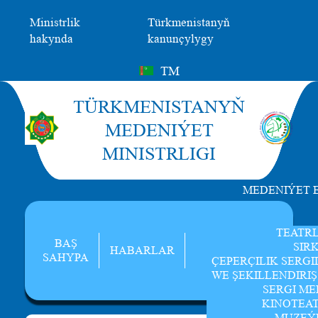
Ministrlik
Türkmenistanyň
hakynda
kanunçylygy
TM
TÜRKMENISTANYŇ
MEDENIÝET
MINISTRLIGI
MEDENIÝET 
TEATR
BAŞ
SIR
HABARLAR
SAHYPA
ÇEPERÇILIK SERGI
WE ŞEKILLENDIRI
SERGI ME
KINOTEA
MUZEÝ