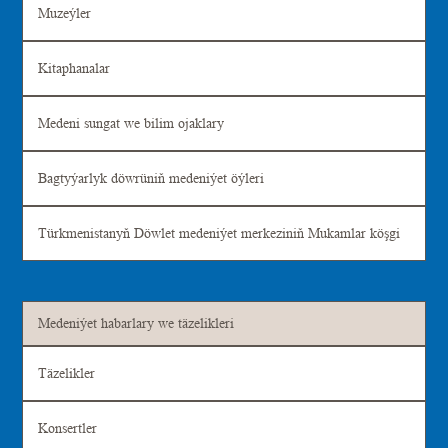
Muzeýler
Kitaphanalar
Medeni sungat we bilim ojaklary
Bagtyýarlyk döwrüniň medeniýet öýleri
Türkmenistanyň Döwlet medeniýet merkeziniň Mukamlar köşgi
Medeniýet habarlary we täzelikleri
Täzelikler
Konsertler