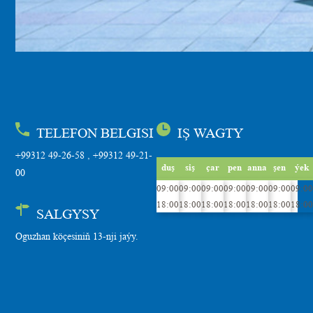
TELEFON BELGISI
IŞ WAGTY
+99312 49-26-58 , +99312 49-21-
duş
siş
çar
pen
anna
şen
ýek
00
09:00
09:00
09:00
09:00
09:00
09:00
09:00
18:00
18:00
18:00
18:00
18:00
18:00
18:00
SALGYSY
Oguzhan köçesiniň 13-nji jaýy.