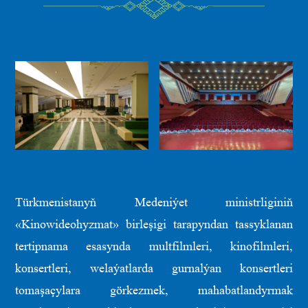
Türkmenistanyň Medeniýet ministrliginiň
«Kinowideohyzmat» birleşigi tarapyndan tassyklanan
tertipnama esasynda multfilmleri, kinofilmleri,
konsertleri, welaýatlarda gurnalýan konsertleri
tomaşaçylara görkezmek, mahabatlandyrmak