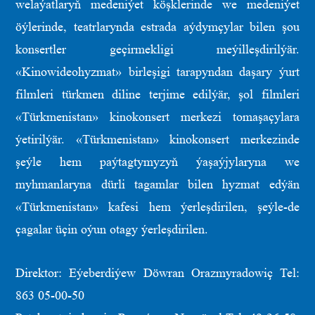
welaýatlaryň medeniýet köşklerinde we medeniýet
öýlerinde, teatrlarynda estrada aýdymçylar bilen şou
konsertler geçirmekligi meýilleşdirilýär.
«Kinowideohyzmat» birleşigi tarapyndan daşary ýurt
filmleri türkmen diline terjime edilýär, şol filmleri
«Türkmenistan» kinokonsert merkezi tomaşaçylara
ýetirilýär. «Türkmenistan» kinokonsert merkezinde
şeýle hem paýtagtymyzyň ýaşaýjylaryna we
myhmanlaryna dürli tagamlar bilen hyzmat edýän
«Türkmenistan» kafesi hem ýerleşdirilen, şeýle-de
çagalar üçin oýun otagy ýerleşdirilen.
Direktor: Eýeberdiýew Döwran Orazmyradowiç Tel:
863 05-00-50