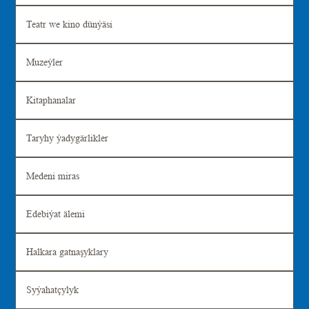
Teatr we kino dünýäsi
Muzeýler
Kitaphanalar
Taryhy ýadygärlikler
Medeni miras
Edebiýat älemi
Halkara gatnaşyklary
Syýahatçylyk