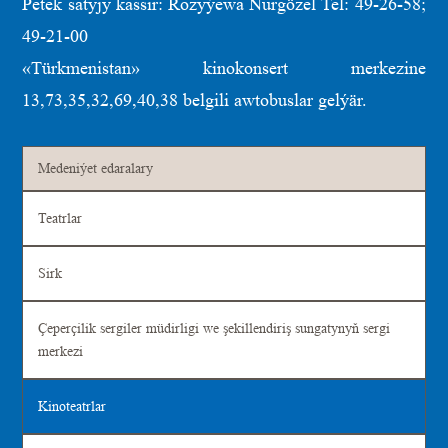
Petek satyjy kassir: Rozyýewa Nurgözel Tel: 49-26-58;
49-21-00
«Türkmenistan» kinokonsert merkezine
13,73,35,32,69,40,38 belgili awtobuslar gelýär.
Medeniýet edaralary
Teatrlar
Sirk
Çeperçilik sergiler müdirligi we şekillendiriş sungatynyň sergi
merkezi
Kinoteatrlar