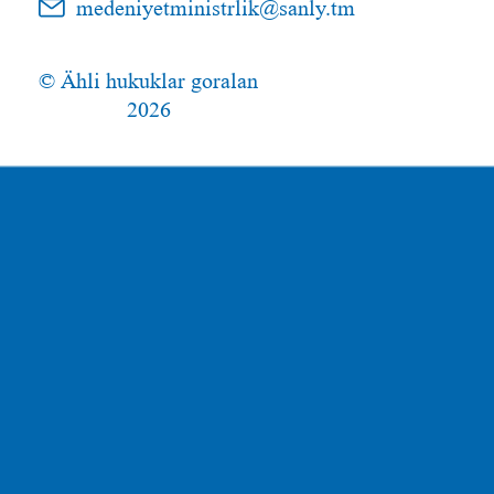
medeniyetministrlik@sanly.tm
© Ähli hukuklar goralan
2026