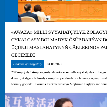
«AWAZA» MILLI SYÝAHATÇYLYK ZOLAGY
ÇYKALGASY BOLMADYK ÖSÜP BARÝAN 
ÜÇÜNJI MASLAHATYNYŇ ÇÄKLERINDE P
GEÇIRILDI
Halkara gatnaşyklary
04.08.2025
2025-nji ýylyň 4-nji awgustynda «Awaza» milli syýahatçylyk zolagyn
deňze çykalgasy bolmadyk ösüp barýan döwletler boýunça üçünji masl
forumy geçirildi. Foruma Türkmenistanyň Mejlisiniň Başlygy we onuň wekilleri
gatnaşyklar ýurtlaryň we halklaryň arasynda dostlugy berkitmegiň, u
laýyk gelýän netijeli hyzmatdaşlygy giňeltmegiň möhüm şerti bolup ç
Lideri, Türkmenistanyň Halk Maslahatynyň Başlygy Gahryman Arkad