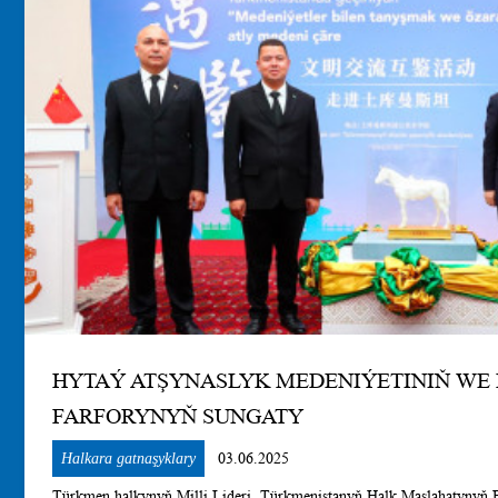
HYTAÝ ATŞYNASLYK MEDENIÝETINIŇ WE
FARFORYNYŇ SUNGATY
Halkara gatnaşyklary
03.06.2025
Türkmen halkynyň Milli Lideri, Türkmenistanyň Halk Maslahatyny