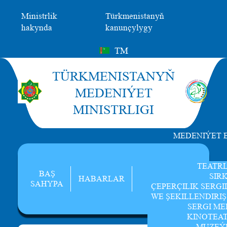
Ministrlik
Türkmenistanyň
hakynda
kanunçylygy
TM
TÜRKMENISTANYŇ
MEDENIÝET
MINISTRLIGI
MEDENIÝET 
TEATR
BAŞ
SIR
HABARLAR
SAHYPA
ÇEPERÇILIK SERGI
WE ŞEKILLENDIRI
SERGI ME
KINOTEA
MUZEÝ